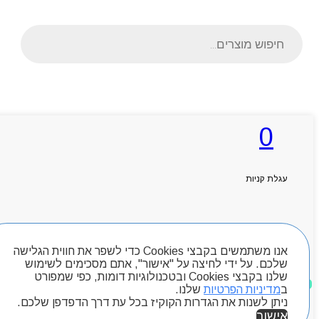
Products
search
ראשי
0
אודותניו
קטלוג מוצרים
המגזין
יצירת קשר
עגלת קניות
מותגים
Byou
חיפוש מוצרים
אנו משתמשים בקבצי Cookies כדי לשפר את חווית הגלישה
שלכם. על ידי לחיצה על "אישור", אתם מסכימים לשימוש
שלנו בקבצי Cookies ובטכנולוגיות דומות, כפי שמפורט
מוצרים שאהבתי
ב
מדיניות הפרטיות
שלנו.
ניתן לשנות את הגדרות הקוקיז בכל עת דרך הדפדפן שלכם.
אישור