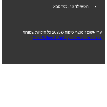
רוטשילד 46, כפר סבא
עדי אשכנזי מוצרי טיפוח ©2025 כל הזכויות שמורות
נבנה באהבה על ידי Omri Salhov & Webey