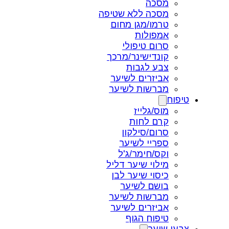
מסכה
מסכה ללא שטיפה
טרמו/מגן מחום
אמפולות
סרום טיפולי
קונדישינר/מרכך
צבע לגבות
אביזרים לשיער
מברשות לשיער
טיפוח
מוס/גלייז
קרם לחות
סרום/סילקון
ספריי לשיער
וקס/חימר/ג'ל
מילוי שיער דליל
כיסוי שיער לבן
בושם לשיער
מברשות לשיער
אביזרים לשיער
טיפוח הגוף