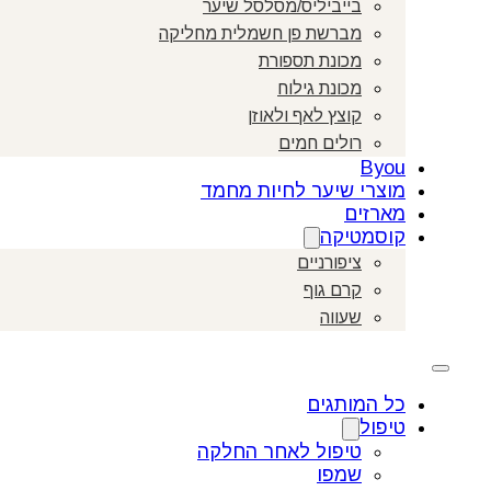
בייביליס/מסלסל שיער
מברשת פן חשמלית מחליקה
מכונת תספורת
מכונת גילוח
קוצץ לאף ולאוזן
רולים חמים
Byou
מוצרי שיער לחיות מחמד
מארזים
קוסמטיקה
ציפורניים
קרם גוף
שעווה
כל המותגים
טיפול
טיפול לאחר החלקה
שמפו