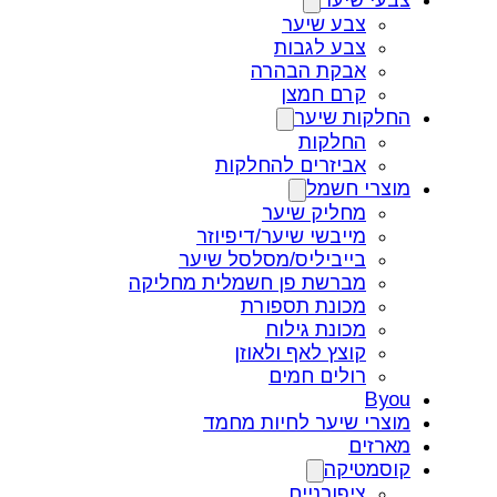
צבעי שיער
צבע שיער
צבע לגבות
אבקת הבהרה
קרם חמצן
החלקות שיער
החלקות
אביזרים להחלקות
מוצרי חשמל
מחליק שיער
מייבשי שיער/דיפיוזר
בייביליס/מסלסל שיער
מברשת פן חשמלית מחליקה
מכונת תספורת
מכונת גילוח
קוצץ לאף ולאוזן
רולים חמים
Byou
מוצרי שיער לחיות מחמד
מארזים
קוסמטיקה
ציפורניים