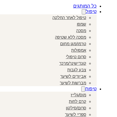
כל המותגים
טיפול
טיפול לאחר החלקה
שמפו
מסכה
מסכה ללא שטיפה
טרמו/מגן מחום
אמפולות
סרום טיפולי
קונדישינר/מרכך
צבע לגבות
אביזרים לשיער
מברשות לשיער
טיפוח
מוס/גלייז
קרם לחות
סרום/סילקון
ספריי לשיער