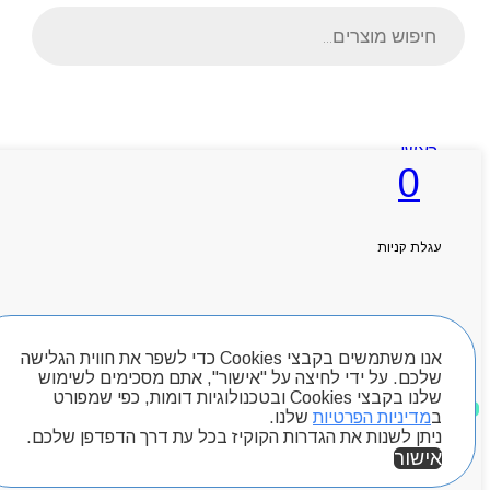
Products
search
ראשי
0
אודותניו
קטלוג מוצרים
המגזין
יצירת קשר
עגלת קניות
מותגים
Byou
חיפוש מוצרים
אנו משתמשים בקבצי Cookies כדי לשפר את חווית הגלישה
שלכם. על ידי לחיצה על "אישור", אתם מסכימים לשימוש
שלנו בקבצי Cookies ובטכנולוגיות דומות, כפי שמפורט
מוצרים שאהבתי
ב
מדיניות הפרטיות
שלנו.
ניתן לשנות את הגדרות הקוקיז בכל עת דרך הדפדפן שלכם.
אישור
אזור אישי