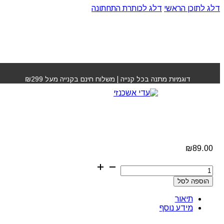
דלג לתוכן הראשי
דלג לכותרת התחתונה
עמוד הבית
»
חנות
»
מברשת אריאל פיניש לבנה קטנה
דוגמיות מתנה בכל קנייה | משלוח חינם בקנייה מעל ₪299
מברשת אריאל פיניש
לבנה קטנה
₪
89.00
כמות
של
הוספה לסל
מברשת
אריאל
תיאור
פיניש
מידע נוסף
לבנה
קטנה