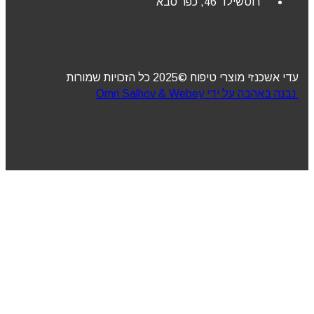
רוטשילד 46, כפר סבא
עדי אשכנזי מוצרי טיפוח ©2025 כל הזכויות שמורות
נבנה באהבה על ידי Omri Salhov & Webey