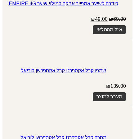
פודרה לשיער אמפייר אבקה למילוי שיער EMPIRE 4G
המחיר
המחיר
₪
49.00
₪
69.00
המקורי
הנוכחי
אזל מהמלאי
היה:
הוא:
₪49.00.
₪69.00.
שמפו קרל אקספרט קרל אקספרשן לוריאל
₪
139.00
מעבר למוצר
מסכה קרל אקספרט קרל אקספרשן לוריאל