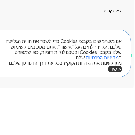
אודותניו
קטלוג מוצרים
המגזין
עגלת קניות
יצירת קשר
מותגים
Byou
חיפוש מוצרים
אנו משתמשים בקבצי Cookies כדי לשפר את חווית הגלישה
שלכם. על ידי לחיצה על "אישור", אתם מסכימים לשימוש
שלנו בקבצי Cookies ובטכנולוגיות דומות, כפי שמפורט
מוצרים שאהבתי
ב
מדיניות הפרטיות
שלנו.
ניתן לשנות את הגדרות הקוקיז בכל עת דרך הדפדפן שלכם.
אישור
אזור אישי