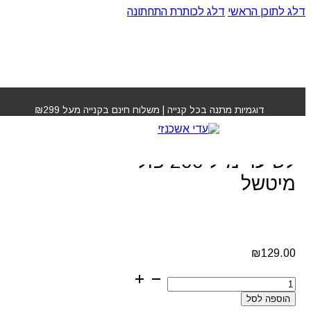
דלג לתוכן הראשי
דלג לכותרת התחתונה
עמוד הבית
»
חנות
»
קרם מחליק לריכוך והגנה לשיער מ"ל 200
פול מיטשל
דוגמיות מתנה בכל קנייה | משלוח חינם בקנייה מעל ₪299
קרם מחליק לריכוך והגנה
לשיער מ"ל 200 פול
מיטשל
₪
129.00
כמות
של
הוספה לסל
קרם