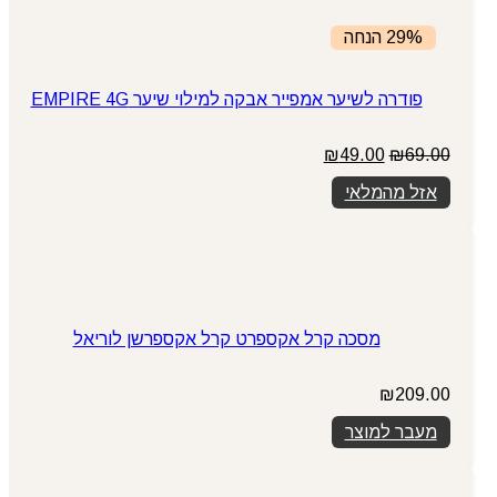
29% הנחה
פודרה לשיער אמפייר אבקה למילוי שיער EMPIRE 4G
המחיר
המחיר
₪
49.00
₪
69.00
המקורי
הנוכחי
אזל מהמלאי
היה:
הוא:
₪49.00.
₪69.00.
מסכה קרל אקספרט קרל אקספרשן לוריאל
₪
209.00
מעבר למוצר