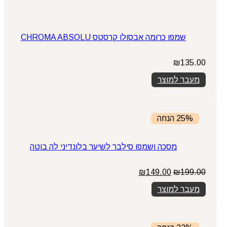
שמפו כרומה אבסולו קרסטס CHROMA ABSOLU
₪
135.00
מעבר למוצר
25% הנחה
מסכה ושמפו סילבר לשיער בלונדיני לה בוטה
המחיר
המחיר
₪
149.00
₪
199.00
המקורי
הנוכחי
מעבר למוצר
היה:
הוא:
₪149.00.
₪199.00.