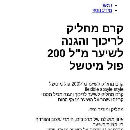
מחליק
תיאור
לריכוך
מידע נוסף
והגנה
לשיער
מ"ל
קרם מחליק
200
פול
לריכוך והגנה
מיטשל
לשיער מ"ל 200
פול מיטשל
קרם מחליק לשיער מ"ל200 פול מיטשל
flexible stayle style
קרם מחליק לשיער לריכוך והגנה מכיל מסנני
קרינה ושומר על השיער מנזקי החום.
מחליק ומוריד נפח.
איזון מושלם של מרכיבים, חומרי עיצוב והפרדה
בין קצוות השיער.
מסנני UV שומרים על השיער מנזקי שמש.