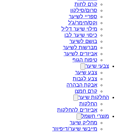
קרם לחות
סרום/סילקון
ספריי לשיער
וקס/חימר/ג'ל
מילוי שיער דליל
כיסוי שיער לבן
בושם לשיער
מברשות לשיער
אביזרים לשיער
טיפוח הגוף
צבעי שיער
צבע שיער
צבע לגבות
אבקת הבהרה
קרם חמצן
החלקות שיער
החלקות
אביזרים להחלקות
מוצרי חשמל
מחליק שיער
מייבשי שיער/דיפיוזר