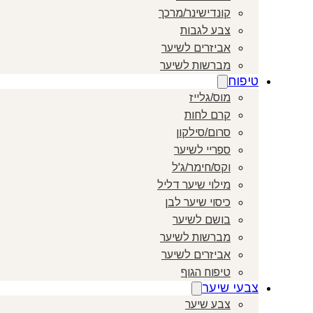
קונדישינר/מרכך
צבע לגבות
אביזרים לשיער
מברשות לשיער
טיפוח
מוס/גלייז
קרם לחות
סרום/סילקון
ספריי לשיער
וקס/חימר/ג'ל
מילוי שיער דליל
כיסוי שיער לבן
בושם לשיער
מברשות לשיער
אביזרים לשיער
טיפוח הגוף
צבעי שיער
צבע שיער