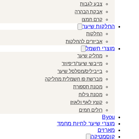
צבע לגבות
אבקת הבהרה
קרם חמצן
החלקות שיער
החלקות
אביזרים להחלקות
מוצרי חשמל
מחליק שיער
מייבשי שיער/דיפיוזר
בייביליס/מסלסל שיער
מברשת פן חשמלית מחליקה
מכונת תספורת
מכונת גילוח
קוצץ לאף ולאוזן
רולים חמים
Byou
מוצרי שיער לחיות מחמד
מארזים
קוסמטיקה