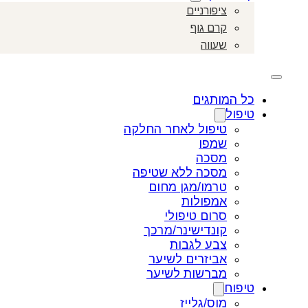
ציפורניים
קרם גוף
שעווה
כל המותגים
טיפול
טיפול לאחר החלקה
שמפו
מסכה
מסכה ללא שטיפה
טרמו/מגן מחום
אמפולות
סרום טיפולי
קונדישינר/מרכך
צבע לגבות
אביזרים לשיער
מברשות לשיער
טיפוח
מוס/גלייז