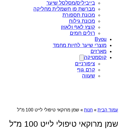
בייביליס/מסלסל שיער
מברשת פן חשמלית מחליקה
מכונת תספורת
מכונת גילוח
קוצץ לאף ולאוזן
רולים חמים
Byou
מוצרי שיער לחיות מחמד
מארזים
קוסמטיקה
ציפורניים
קרם גוף
שעווה
עמוד הבית
»
חנות
»
שמן מרוקאי טיפולי לייט 100 מ"ל
שמן מרוקאי טיפולי לייט 100 מ"ל