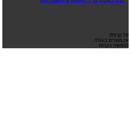
נבנה באהבה על ידי Omri Salhov & Webey
סל קניות
0
אין מוצרים בעגלה
להמשיך בקניות