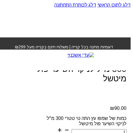
דלג לתוכן הראשי
דלג לכותרת התחתונה
עמוד הבית
»
חנות
»
שמפו עץ התה טי טטרי 300 מ"ל לניקוי
השיער פול מיטשל
דוגמיות מתנה בכל קנייה | משלוח חינם בקנייה מעל ₪299
שמפו עץ התה טי טטרי
300 מ"ל לניקוי השיער פול
מיטשל
₪
90.00
כמות של שמפו עץ התה טי טטרי 300 מ"ל
לניקוי השיער פול מיטשל