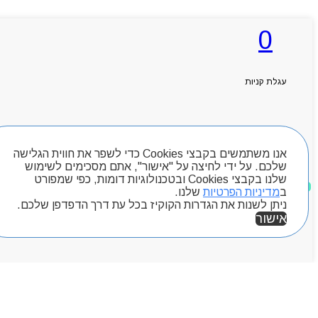
0
ראשי
אודותניו
קטלוג מוצרים
עגלת קניות
המגזין
יצירת קשר
מותגים
חיפוש מוצרים
Byou
אנו משתמשים בקבצי Cookies כדי לשפר את חווית הגלישה
שלכם. על ידי לחיצה על "אישור", אתם מסכימים לשימוש
שלנו בקבצי Cookies ובטכנולוגיות דומות, כפי שמפורט
מוצרים שאהבתי
ב
מדיניות הפרטיות
שלנו.
ניתן לשנות את הגדרות הקוקיז בכל עת דרך הדפדפן שלכם.
אישור
אזור אישי