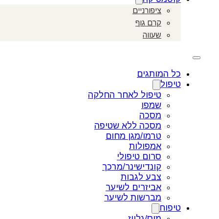
ציפורניים
קרם גוף
שעווה
כל המותגים
טיפול
טיפול לאחר החלקה
שמפו
מסכה
מסכה ללא שטיפה
טרמו/מגן מחום
אמפולות
סרום טיפולי
קונדישינר/מרכך
צבע לגבות
אביזרים לשיער
מברשות לשיער
טיפוח
מוס/גלייז