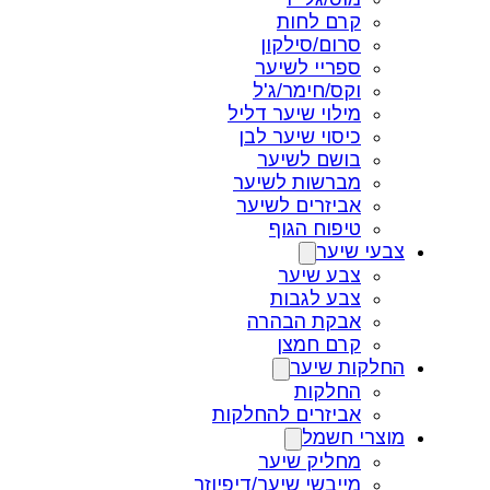
קרם לחות
סרום/סילקון
ספריי לשיער
וקס/חימר/ג'ל
מילוי שיער דליל
כיסוי שיער לבן
בושם לשיער
מברשות לשיער
אביזרים לשיער
טיפוח הגוף
צבעי שיער
צבע שיער
צבע לגבות
אבקת הבהרה
קרם חמצן
החלקות שיער
החלקות
אביזרים להחלקות
מוצרי חשמל
מחליק שיער
מייבשי שיער/דיפיוזר