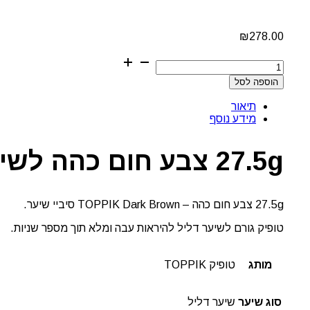
₪
278.00
כמות
של
הוספה לסל
27.5
גרם
תיאור
צבע
מידע נוסף
חום
כהה
לשיער
27.5g צבע חום כהה לשיער טופיק TOPPIK
טופיק
27.5g צבע חום כהה – TOPPIK Dark Brown סיביי שיער.
טופיק גורם לשיער דליל להיראות עבה ומלא תוך מספר שניות.
מותג
טופיק TOPPIK
סוג שיער
שיער דליל