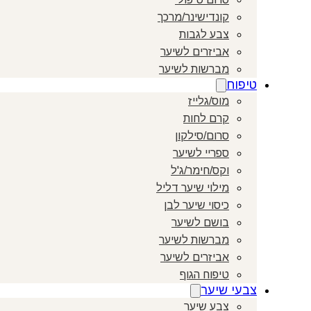
קונדישינר/מרכך
צבע לגבות
אביזרים לשיער
מברשות לשיער
טיפוח
מוס/גלייז
קרם לחות
סרום/סילקון
ספריי לשיער
וקס/חימר/ג'ל
מילוי שיער דליל
כיסוי שיער לבן
בושם לשיער
מברשות לשיער
אביזרים לשיער
טיפוח הגוף
צבעי שיער
צבע שיער