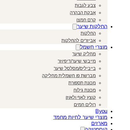
צבע לגבות
אבקת הבהרה
קרם חמצן
החלקות שיער
החלקות
אביזרים להחלקות
מוצרי חשמל
מחליק שיער
מייבשי שיער/דיפיוזר
בייביליס/מסלסל שיער
מברשת פן חשמלית מחליקה
מכונת תספורת
מכונת גילוח
קוצץ לאף ולאוזן
רולים חמים
Byou
מוצרי שיער לחיות מחמד
מארזים
קוסמטיקה