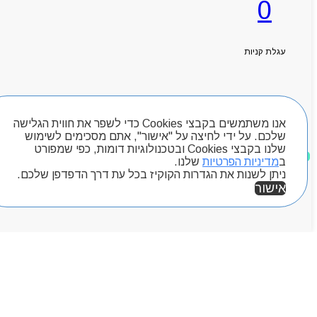
0
ראשי
אודותניו
קטלוג מוצרים
עגלת קניות
המגזין
יצירת קשר
מותגים
חיפוש מוצרים
Byou
אנו משתמשים בקבצי Cookies כדי לשפר את חווית הגלישה
שלכם. על ידי לחיצה על "אישור", אתם מסכימים לשימוש
שלנו בקבצי Cookies ובטכנולוגיות דומות, כפי שמפורט
מוצרים שאהבתי
ב
מדיניות הפרטיות
שלנו.
ניתן לשנות את הגדרות הקוקיז בכל עת דרך הדפדפן שלכם.
אישור
אזור אישי