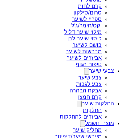
קרם לחות
סרום/סילקון
ספריי לשיער
וקס/חימר/ג'ל
מילוי שיער דליל
כיסוי שיער לבן
בושם לשיער
מברשות לשיער
אביזרים לשיער
טיפוח הגוף
צבעי שיער
צבע שיער
צבע לגבות
אבקת הבהרה
קרם חמצן
החלקות שיער
החלקות
אביזרים להחלקות
מוצרי חשמל
מחליק שיער
מייבשי שיער/דיפיוזר