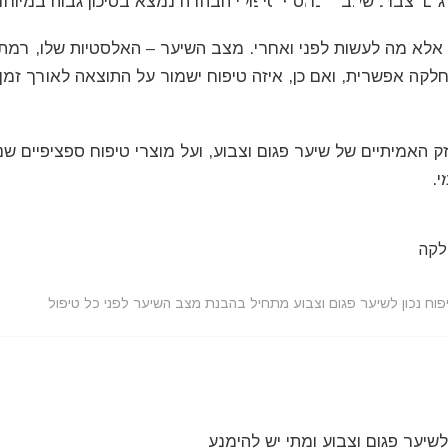
ת בטוחות
ם וצבוע שעבר בנוסף טיפולי הבהרה נמצא בסיכון גבוה במיוחד
לא מה לעשות לפני ואחרי. מצב השיער – האלסטיות שלו, רמת 
לקה אפשרית, ואם כן, איזה טיפוח ישמור על התוצאה לאורך זמן
ת ומוצרים איכותיים לטיפוח השיער ממיטב
ם.
ק האמיתיים של שיער פגום וצבוע, ועל מוצרי טיפוח ספציפיים ש
שיער פגום וצבוע: מדריך, סיכונים ואלטרנטיבות בטוחות
י.
פוח נכון לשיער פגום וצבוע מתחיל בהבנת מצב השיער לפני כל טיפול
יער פגום וצבוע ומתי יש להימנע