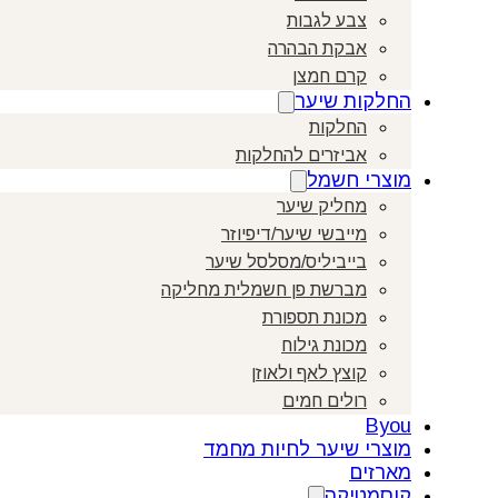
צבע לגבות
אבקת הבהרה
קרם חמצן
החלקות שיער
החלקות
אביזרים להחלקות
מוצרי חשמל
מחליק שיער
מייבשי שיער/דיפיוזר
בייביליס/מסלסל שיער
מברשת פן חשמלית מחליקה
מכונת תספורת
מכונת גילוח
קוצץ לאף ולאוזן
רולים חמים
Byou
מוצרי שיער לחיות מחמד
מארזים
קוסמטיקה