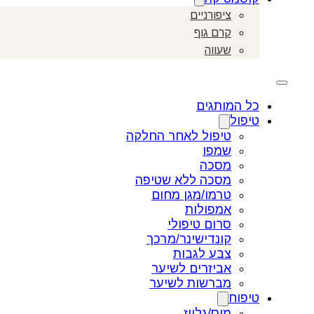
ציפורניים
קרם גוף
שעווה
כל המותגים
טיפול
טיפול לאחר החלקה
שמפו
מסכה
מסכה ללא שטיפה
טרמו/מגן מחום
אמפולות
סרום טיפולי
קונדישינר/מרכך
צבע לגבות
אביזרים לשיער
מברשות לשיער
טיפוח
מוס/גלייז