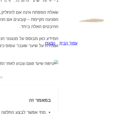
סיכונים ואלטרנטיבו
מתאימה לשיער המוחלק. שיער פגו
שאלת המפתח אינה אם להחליק, א
הפגיעה הקיימת – קובעים אם ההח
ההיבטים האלה ביחד.
מרכז השיער מבית עדי אשכנזי מתמחה במכירה של ציוד למספרו
המותגים בארץ ובעול
המידע כאן מבוסס על מנגנוני הנז
עמוד הבית
»
המגזין
»
האם אפשר לעשות החלקה ל
ושמירה על שיער שעבר עומס כימ
טי
במאמר זה
מתי אפשר לבצע החלקה לש