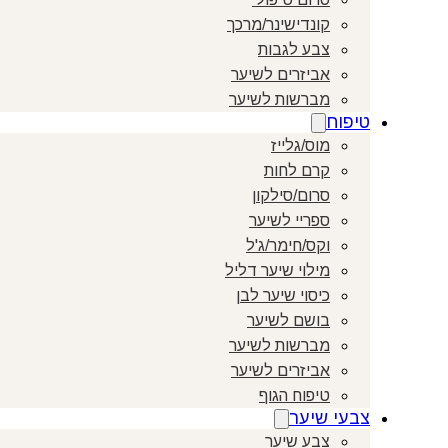
קונדישינר/מרכך
צבע לגבות
אביזרים לשיער
מברשות לשיער
טיפוח
מוס/גלייז
קרם לחות
סרום/סילקון
ספריי לשיער
וקס/חימר/ג'ל
מילוי שיער דליל
כיסוי שיער לבן
בושם לשיער
מברשות לשיער
אביזרים לשיער
טיפוח הגוף
צבעי שיער
צבע שיער