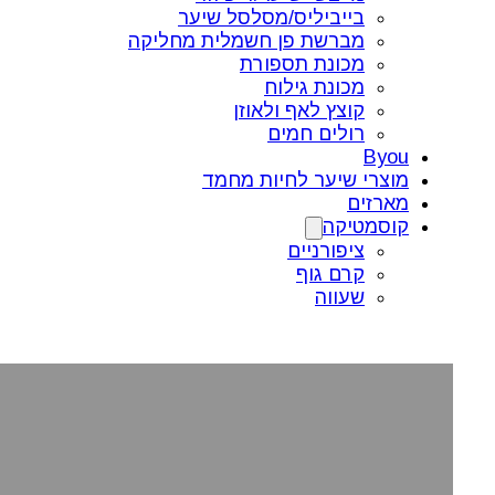
בייביליס/מסלסל שיער
מברשת פן חשמלית מחליקה
מכונת תספורת
מכונת גילוח
קוצץ לאף ולאוזן
רולים חמים
Byou
מוצרי שיער לחיות מחמד
מארזים
קוסמטיקה
ציפורניים
קרם גוף
שעווה