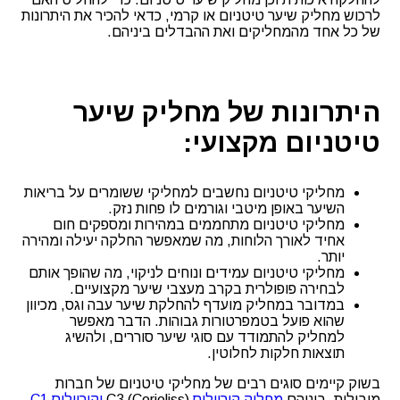
לרכוש מחליק שיער טיטניום או קרמי, כדאי להכיר את היתרונות
של כל אחד מהמחליקים ואת ההבדלים ביניהם.
היתרונות של מחליק שיער
טיטניום מקצועי:
מחליקי טיטניום נחשבים למחליקי ששומרים על בריאות
השיער באופן מיטבי וגורמים לו פחות נזק.
מחליקי טיטניום מתחממים במהירות ומספקים חום
אחיד לאורך הלוחות, מה שמאפשר החלקה יעילה ומהירה
יותר.
מחליקי טיטניום עמידים ונוחים לניקוי, מה שהופך אותם
לבחירה פופולרית בקרב מעצבי שיער מקצועיים.
במדובר במחליק מועדף להחלקת שיער עבה וגס, מכיוון
שהוא פועל בטמפרטורות גבוהות. הדבר מאפשר
למחליק להתמודד עם סוגי שיער סוררים, ולהשיג
תוצאות חלקות לחלוטין.
בשוק קיימים סוגים רבים של מחליקי טיטניום של חברות
מובילות, ביניהם
מחליק קוריוליס
C3 (Corioliss)
וקוריוליס C1