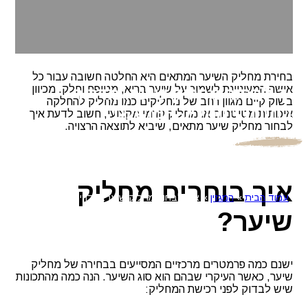
בחירת מחליק השיער המתאים היא החלטה חשובה עבור כל
אישה המעוניינת לשמור על שיער בריא, מטופח וחלק. מכיוון
איך לבחור מחליק שיער: מדריך
בשוק קיים מגוון רחב של מחליקים כמו מחליק להחלקה
לבחירת המחליק המושלם
איכותית מטיטניום או מחליק קרמי מקצועי, חשוב לדעת איך
לבחור מחליק שיער מתאים, שיביא לתוצאה הרצויה.
מרכז השיער מבית עדי אשכנזי מתמחה במכירה של ציוד למספרות
ומוצרים איכותיים לטיפוח השיער ממיטב המותגים בארץ ובעולם.
איך בוחרים מחליק
עמוד הבית
»
המגזין
»
איך לבחור מחליק שיער: מדריך לבחירת
המחליק המושלם
שיער?
ישנם כמה פרמטרים מרכזיים המסייעים בבחירה של מחליק
שיער, כאשר העיקרי שבהם הוא סוג השיער. הנה כמה מהתכונות
שיש לבדוק לפני רכישת המחליק: