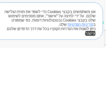
חיפוש מוצרים
Products
אנו משתמשים בקבצי Cookies כדי לשפר את חווית הגלישה
search
שלכם. על ידי לחיצה על "אישור", אתם מסכימים לשימוש
שלנו בקבצי Cookies ובטכנולוגיות דומות, כפי שמפורט
מוצרים שאהבתי
ב
מדיניות הפרטיות
שלנו.
ניתן לשנות את הגדרות הקוקיז בכל עת דרך הדפדפן שלכם.
אישור
אזור אישי
ראשי
אודותניו
קטלוג מוצרים
המגזין
יצירת קשר
מותגים
Byou