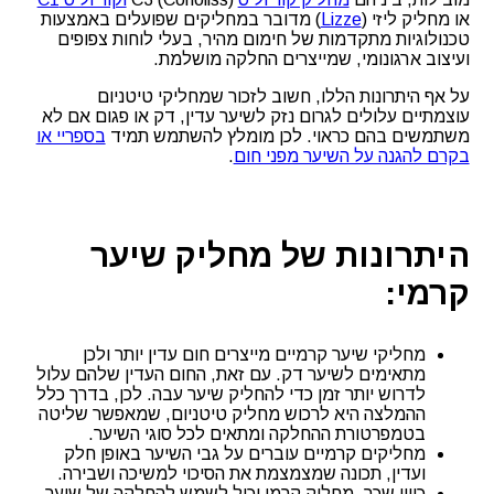
או מחליק ליזי (
Lizze
) מדובר במחליקים שפועלים באמצעות
טכנולוגיות מתקדמות של חימום מהיר, בעלי לוחות צפופים
ועיצוב ארגונומי, שמייצרים החלקה מושלמת.
על אף היתרונות הללו, חשוב לזכור שמחליקי טיטניום
עוצמתיים עלולים לגרום נזק לשיער עדין, דק או פגום אם לא
משתמשים בהם כראוי. לכן מומלץ להשתמש תמיד
בספריי או
בקרם להגנה על השיער מפני חום
.
היתרונות של מחליק שיער
קרמי:
מחליקי שיער קרמיים מייצרים חום עדין יותר ולכן
מתאימים לשיער דק. עם זאת, החום העדין שלהם עלול
לדרוש יותר זמן כדי להחליק שיער עבה. לכן, בדרך כלל
ההמלצה היא לרכוש מחליק טיטניום, שמאפשר שליטה
בטמפרטורת ההחלקה ומתאים לכל סוגי השיער.
מחליקים קרמיים עוברים על גבי השיער באופן חלק
ועדין, תכונה שמצמצמת את הסיכוי למשיכה ושבירה.
כיוון שכך, מחליק קרמי יכול לשמש להחלקה של שיער