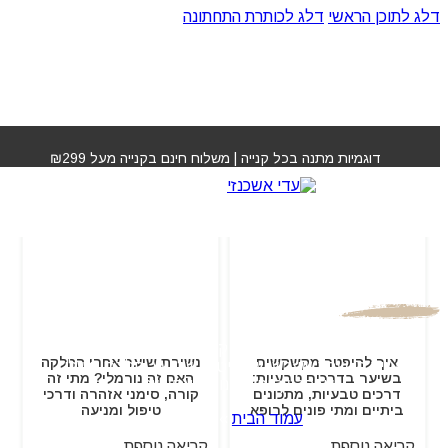
דלג לתוכן הראשי
דלג לכותרת התחתונה
דוגמיות מתנה בכל קנייה | משלוח חינם בקנייה מעל ₪299
המגזין
לורם איפסום דולור סיט אמט, קונסקטורר אדיפיסינג אלית
איך להיפטר מקשקשים
נשירת שיער אחרי החלקה
הועניב היושבב שערש שמחויט – שלושע ותלברו חשלו
בשיער בדרכים טבעיות:
האם זה נורמלי? מתי זה
שעותלשך וחאית נובש ערששף.
דרכים טבעיות, מתכונים
קורה, סימני אזהרה ודרכי
ביתיים ומתי פונים לרופא
טיפול ומניעה
עמוד הבית
»
המגזין
קריאה נוספת
קריאה נוספת