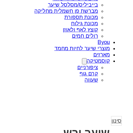
בייביליס/מסלסל שיער
מברשת פן חשמלית מחליקה
מכונת תספורת
מכונת גילוח
קוצץ לאף ולאוזן
רולים חמים
Byou
מוצרי שיער לחיות מחמד
מארזים
קוסמטיקה
ציפורניים
קרם גוף
שעווה
סינון
שיער יבש