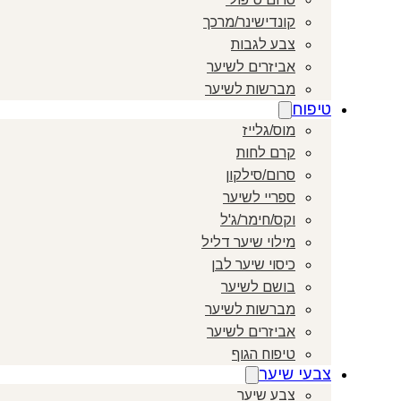
קונדישינר/מרכך
צבע לגבות
אביזרים לשיער
מברשות לשיער
טיפוח
מוס/גלייז
קרם לחות
סרום/סילקון
ספריי לשיער
וקס/חימר/ג'ל
מילוי שיער דליל
כיסוי שיער לבן
בושם לשיער
מברשות לשיער
אביזרים לשיער
טיפוח הגוף
צבעי שיער
צבע שיער