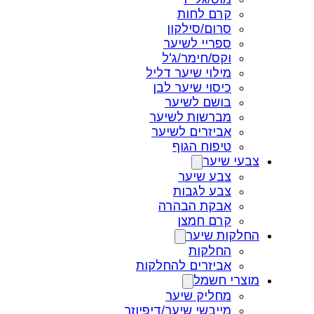
קרם לחות
סרום/סילקון
ספריי לשיער
וקס/חימר/ג'ל
מילוי שיער דליל
כיסוי שיער לבן
בושם לשיער
מברשות לשיער
אביזרים לשיער
טיפוח הגוף
צבעי שיער
צבע שיער
צבע לגבות
אבקת הבהרה
קרם חמצן
החלקות שיער
החלקות
אביזרים להחלקות
מוצרי חשמל
מחליק שיער
מייבשי שיער/דיפיוזר