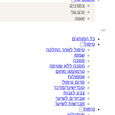
ציפורניים
קרם גוף
שעווה
כל המותגים
טיפול
טיפול לאחר החלקה
שמפו
מסכה
מסכה ללא שטיפה
טרמו/מגן מחום
אמפולות
סרום טיפולי
קונדישינר/מרכך
צבע לגבות
אביזרים לשיער
מברשות לשיער
טיפוח
מוס/גלייז