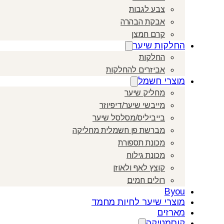
צבע לגבות
אבקת הבהרה
קרם חמצן
החלקות שיער
החלקות
אביזרים להחלקות
מוצרי חשמל
מחליק שיער
מייבשי שיער/דיפיוזר
בייביליס/מסלסל שיער
מברשת פן חשמלית מחליקה
מכונת תספורת
מכונת גילוח
קוצץ לאף ולאוזן
רולים חמים
Byou
מוצרי שיער לחיות מחמד
מארזים
קוסמטיקה