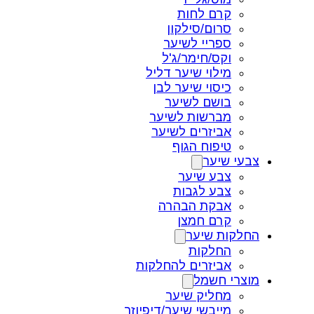
קרם לחות
סרום/סילקון
ספריי לשיער
וקס/חימר/ג'ל
מילוי שיער דליל
כיסוי שיער לבן
בושם לשיער
מברשות לשיער
אביזרים לשיער
טיפוח הגוף
צבעי שיער
צבע שיער
צבע לגבות
אבקת הבהרה
קרם חמצן
החלקות שיער
החלקות
אביזרים להחלקות
מוצרי חשמל
מחליק שיער
מייבשי שיער/דיפיוזר