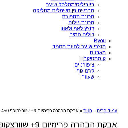
בייביליס/מסלסל שיער
מברשת פן חשמלית מחליקה
מכונת תספורת
מכונת גילוח
קוצץ לאף ולאוזן
רולים חמים
Byou
מוצרי שיער לחיות מחמד
מארזים
קוסמטיקה
ציפורניים
קרם גוף
שעווה
עמוד הבית
»
חנות
»
אבקת הבהרה פרימיום 9+ שוורצקופף 450 גרם
אבקת הבהרה פרימיום 9+ שוורצקופף 450 גרם