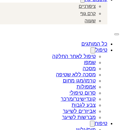
ציפורניים
קרם גוף
שעווה
כל המותגים
טיפול
טיפול לאחר החלקה
שמפו
מסכה
מסכה ללא שטיפה
טרמו/מגן מחום
אמפולות
סרום טיפולי
קונדישינר/מרכך
צבע לגבות
אביזרים לשיער
מברשות לשיער
טיפוח
מוס/גלייז