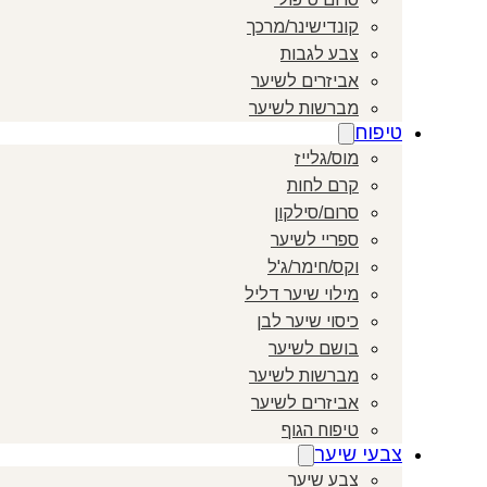
קונדישינר/מרכך
צבע לגבות
אביזרים לשיער
מברשות לשיער
טיפוח
מוס/גלייז
קרם לחות
סרום/סילקון
ספריי לשיער
וקס/חימר/ג'ל
מילוי שיער דליל
כיסוי שיער לבן
בושם לשיער
מברשות לשיער
אביזרים לשיער
טיפוח הגוף
צבעי שיער
צבע שיער