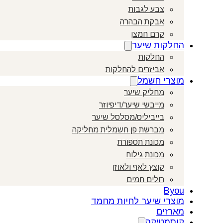
צבע לגבות
אבקת הבהרה
קרם חמצן
החלקות שיער
החלקות
אביזרים להחלקות
מוצרי חשמל
מחליק שיער
מייבשי שיער/דיפיוזר
בייביליס/מסלסל שיער
מברשת פן חשמלית מחליקה
מכונת תספורת
מכונת גילוח
קוצץ לאף ולאוזן
רולים חמים
Byou
מוצרי שיער לחיות מחמד
מארזים
קוסמטיקה