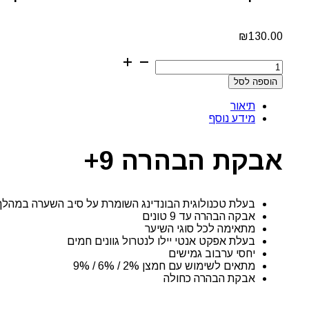
₪
130.00
כמות
של
הוספה לסל
אבקת
הבהרה
תיאור
פרימיום
מידע נוסף
9+
שוורצקופף
450
אבקת הבהרה 9+
גרם
בעלת טכנולוגית הבונדינג השומרת על סיב השערה במהלך
אבקה הבהרה עד 9 טונים
מתאימה לכל סוגי השיער
בעלת אפקט אנטי יילו לנטרול גוונים חמים
יחסי ערבוב גמישים
מתאים לשימוש עם חמצן 2% / 6% / 9%
אבקת הבהרה כחולה