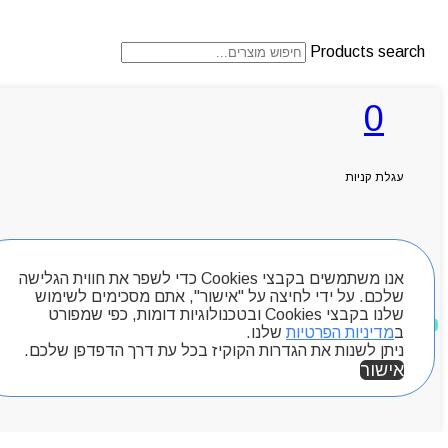
Products search
0
ראשי
אודותניו
קטלוג מוצרים
עגלת קניות
המגזין
יצירת קשר
מותגים
חיפוש מוצרים
Byou
אנו משתמשים בקבצי Cookies כדי לשפר את חווית הגלישה
שלכם. על ידי לחיצה על "אישור", אתם מסכימים לשימוש
שלנו בקבצי Cookies ובטכנולוגיות דומות, כפי שמפורט
מוצרים שאהבתי
ב
מדיניות הפרטיות
שלנו.
ניתן לשנות את הגדרות הקוקיז בכל עת דרך הדפדפן שלכם.
אישור
אזור אישי