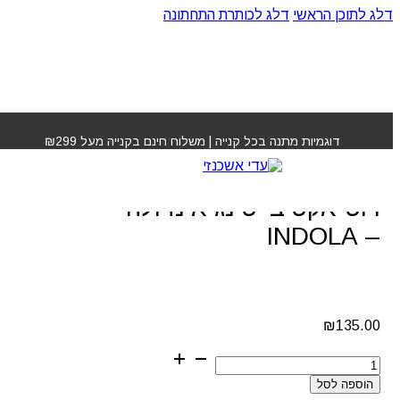
דלג לתוכן הראשי
דלג לכותרת התחתונה
עמוד הבית
»
חנות
»
אמפולות לטיפול בנשירה רוט
אקטיבייטינג אינדולה – INDOLA
דוגמיות מתנה בכל קנייה | משלוח חינם בקנייה מעל ₪299
אמפולות לטיפול בנשירה
רוט אקטיבייטינג אינדולה
– INDOLA
₪
135.00
כמות
של
הוספה לסל
אמפולות