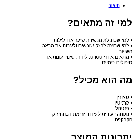
לטיפול
תיאור
בנשירה
רוט
אקטיבייטינג
למי זה מתאים?
אינדולה
-
INDOLA
• למי שסובלת מנשירת שיער או דלילות
• למי שרוצה לחזק שורשים ולעבות את מראה
השיער
• מתאים אחרי סטרס, לידה, שינויי עונות או
טיפולים כימיים
מה הוא מכיל?
• טאורין
• קרניטין
• פנטנול
• נוסחה ייעודית לעידוד זרימת דם וחיזוק
הקרקפת
יתרונות המוצר