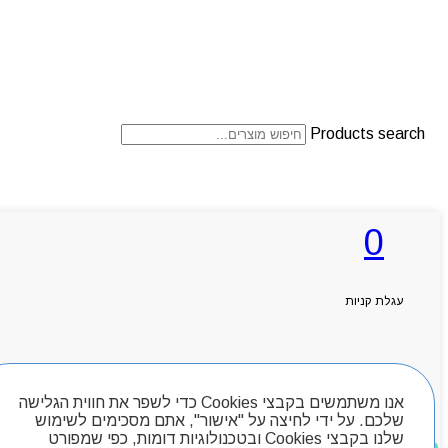
Products search
ראשי
0
אודותניו
קטלוג מוצרים
המגזין
יצירת קשר
עגלת קניות
מותגים
Byou
חיפוש מוצרים
אנו משתמשים בקבצי Cookies כדי לשפר את חווית הגלישה
שלכם. על ידי לחיצה על "אישור", אתם מסכימים לשימוש
שלנו בקבצי Cookies ובטכנולוגיות דומות, כפי שמפורט
מוצרים שאהבתי