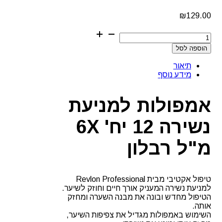
₪
129.00
כמות
של
הוספה לסל
אמפולות
למניעת
תיאור
נשירה
מידע נוסף
12
יח'
6X
אמפולות למניעת
מ"ל
רבלון
נשירה 12 יח' 6X
מ"ל רבלון
טיפול אקטיבי מבית Revlon Professional
למניעת נשירה המעניק אורך חיים וחוזק לשיער.
הטיפול מחדש ובונה את מבנה השערה ומחזק
אותה.
השימוש באמפולות מגדיל את צפיפות השיער,