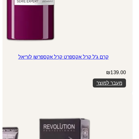
קרם ג'ל קרל אקספרט קרל אקספרשן לוריאל
₪
139.00
מעבר למוצר