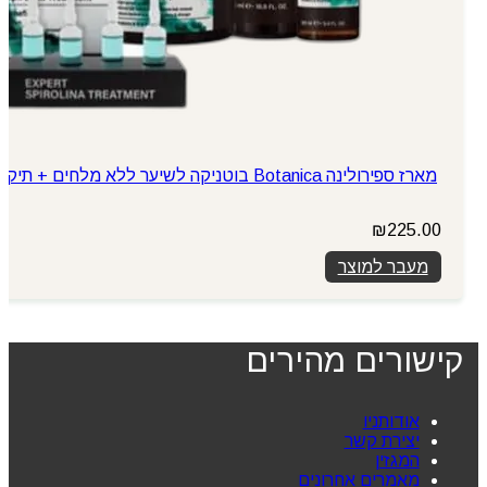
מארז ספירולינה Botanica בוטניקה לשיער ללא מלחים + תיק
₪
225.00
מעבר למוצר
קישורים מהירים
אודותניו
יצירת קשר
המגזין
מאמרים אחרונים