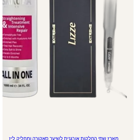
מארז שתי החלקות אורגנית לשיער סאקורה ומחליק ליז