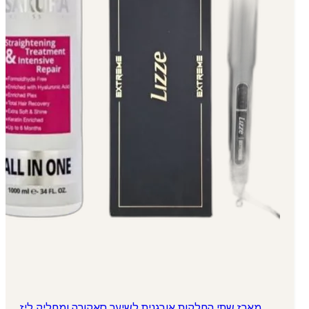
מארז שתי החלקות אורגנית לשיער סאקורה ומחליק ליז