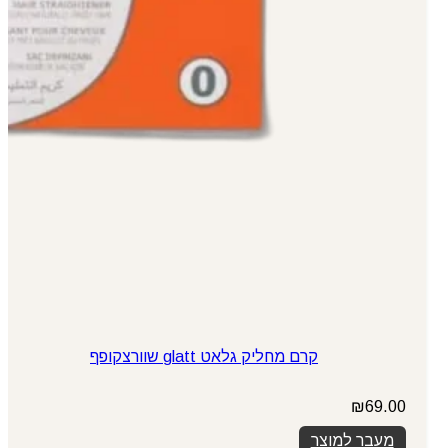
קרם מחליק גלאט glatt שוורצקופף
₪
69.00
מעבר למוצר