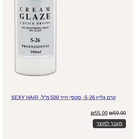
קרם גלייז S-26- סקסיי הייר 500 מ"ל- SEXY HAIR
המחיר
המחיר
₪
55.00
₪
59.00
המקורי
הנוכחי
מעבר למוצר
היה:
הוא:
₪55.00.
₪59.00.