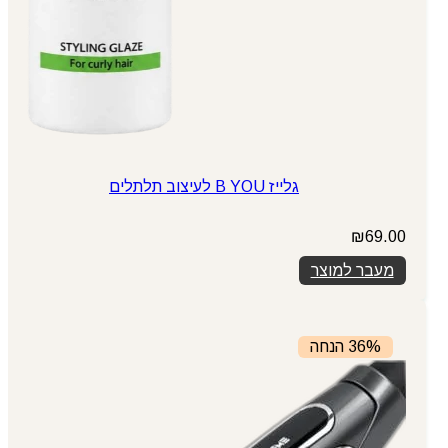
גלייז B YOU לעיצוב תלתלים
₪
69.00
מעבר למוצר
36% הנחה