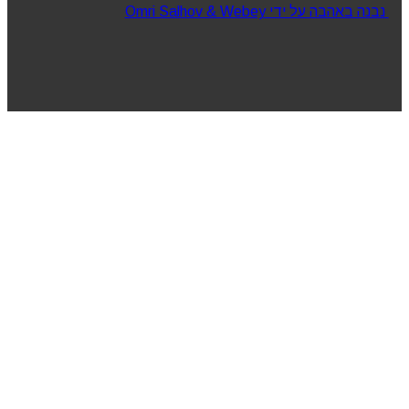
נבנה באהבה על ידי Omri Salhov & Webey