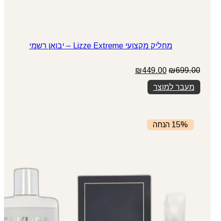
מחליק מקצועי Lizze Extreme – יבואן רשמי
המחיר
המחיר
₪
449.00
₪
699.00
המקורי
הנוכחי
מעבר למוצר
היה:
הוא:
₪449.00.
₪699.00.
15% הנחה