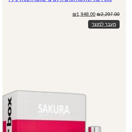
המחיר
המחיר
₪
1,948.00
₪
2,297.00
המקורי
הנוכחי
מעבר למוצר
היה:
הוא:
₪1,948.00.
₪2,297.00.