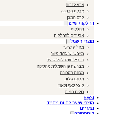
צבע לגבות
אבקת הבהרה
קרם חמצן
החלקות שיער
החלקות
אביזרים להחלקות
מוצרי חשמל
מחליק שיער
מייבשי שיער/דיפיוזר
בייביליס/מסלסל שיער
מברשת פן חשמלית מחליקה
מכונת תספורת
מכונת גילוח
קוצץ לאף ולאוזן
רולים חמים
Byou
מוצרי שיער לחיות מחמד
מארזים
קוסמטיקה