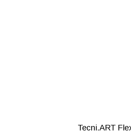
גן ובעל טקסטורה גמישה Tecni.ART Flex Depolish