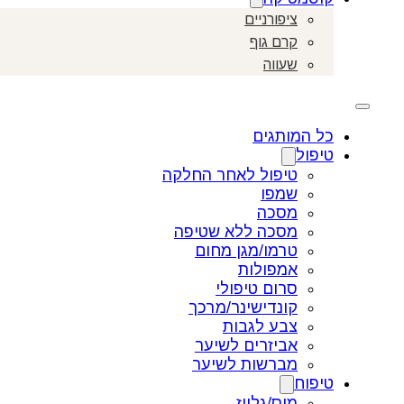
ציפורניים
קרם גוף
שעווה
כל המותגים
טיפול
טיפול לאחר החלקה
שמפו
מסכה
מסכה ללא שטיפה
טרמו/מגן מחום
אמפולות
סרום טיפולי
קונדישינר/מרכך
צבע לגבות
אביזרים לשיער
מברשות לשיער
טיפוח
מוס/גלייז