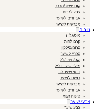
קונדישינר/מרכך
צבע לגבות
אביזרים לשיער
מברשות לשיער
טיפוח
מוס/גלייז
קרם לחות
סרום/סילקון
ספריי לשיער
וקס/חימר/ג'ל
מילוי שיער דליל
כיסוי שיער לבן
בושם לשיער
מברשות לשיער
אביזרים לשיער
טיפוח הגוף
צבעי שיער
צבע שיער