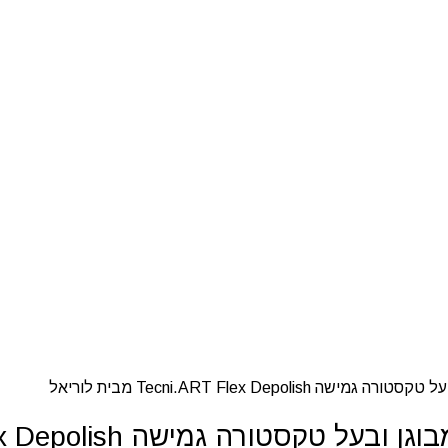
Tecni.ART Flex De מבית לוריאל
משחת עיצוב (פסטה) למראה מט, מבו