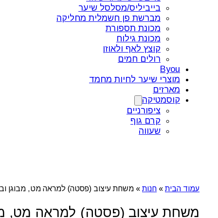
בייביליס/מסלסל שיער
מברשת פן חשמלית מחליקה
מכונת תספורת
מכונת גילוח
קוצץ לאף ולאוזן
רולים חמים
Byou
מוצרי שיער לחיות מחמד
מארזים
קוסמטיקה
ציפורניים
קרם גוף
שעווה
עמוד הבית
»
חנות
»
משחת עיצוב (פסטה) למראה מט, מבוגן ובעל טקסטורה גמישה polish