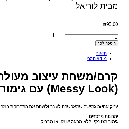
מבית לוריאל
₪
95.00
כמות
של
הוספה לסל
משחת
עיצוב
תיאור
(פסטה)
מידע נוסף
למראה
מט,
מבוגן
קרם/משחת עיצוב מעולה ל
ובעל
טקסטורה
(Messy Look) עם גימור מט ללא ברק.
גמישה
Tecni.ART
Flex
Depolish
מבית
עניק אחיזה גמישה שמאפשרת לעצב ולשנות את התסרוקת במהלך
לוריאל
יתרונות מרכזיים:
גימור מט נקי: ללא מראה שומני או מבריק.