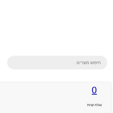
Products
search
0
ראשי
אודותניו
קטלוג מוצרים
המגזין
עגלת קניות
יצירת קשר
מותגים