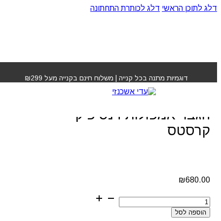
דלג לתוכן הראשי
דלג לכותרת התחתונה
עמוד הבית
»
חנות
»
טיפול לצפיפות שיער הגבר אמפולות
דנסיפיק קרסטס
דוגמיות מתנה בכל קנייה | משלוח חינם בקנייה מעל ₪299
טיפול לצפיפות שיער
הגבר אמפולות דנסיפיק
קרסטס
₪
680.00
כמות
של
הוספה לסל
טיפול