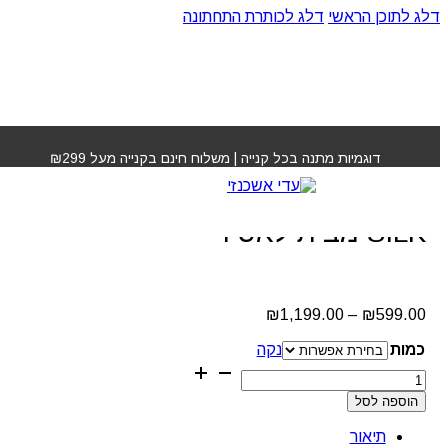
דלג לתוכן הראשי
דלג לכותרת התחתונה
עמוד הבית
»
חנות
»
טיפול קראטין MOCHA SILK מבית
לאסיו
דוגמיות מתנה בכל קנייה | משלוח חינם בקנייה מעל ₪299
טיפול קראטין MOCHA
SILK מבית לאסיו
טווח
₪
1,199.00
–
₪
599.00
מחירים:
כמות
נקה
עד
כמות
של
הוספה לסל
טיפול
קראטין
תיאור
MOCHA