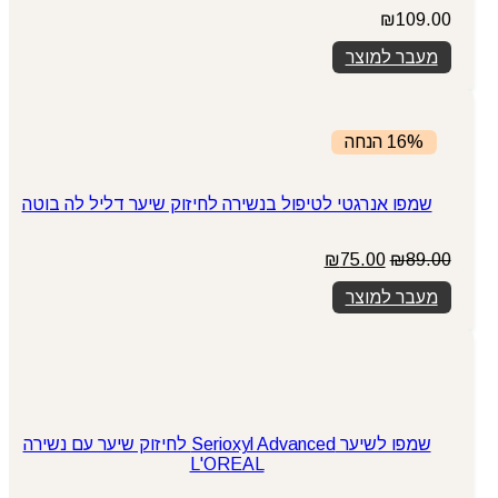
₪
109.00
מעבר למוצר
16% הנחה
שמפו אנרגטי לטיפול בנשירה לחיזוק שיער דליל לה בוטה
המחיר
המחיר
₪
75.00
₪
89.00
המקורי
הנוכחי
מעבר למוצר
היה:
הוא:
₪75.00.
₪89.00.
שמפו לשיער Serioxyl Advanced לחיזוק שיער עם נשירה
L'OREAL