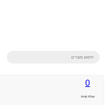
Products
search
0
ראשי
אודותניו
קטלוג מוצרים
המגזין
עגלת קניות
יצירת קשר
מותגים