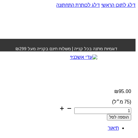
דלג לתוכן הראשי
דלג לכותרת התחתונה
עמוד הבית
»
חנות
»
חימר מפסל לעיצוב שיער לוריאל חוזק 7
דוגמיות מתנה בכל קנייה | משלוח חינם בקנייה מעל ₪299
חימר מפסל לעיצוב שיער
לוריאל חוזק 7
₪
95.00
(75 מ״ל)
כמות
של
הוספה לסל
חימר
מפסל
תיאור
לעיצוב
שיער