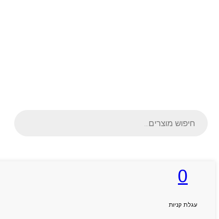
Products
search
0
ראשי
אודותניו
קטלוג מוצרים
המגזין
עגלת קניות
יצירת קשר
מותגים