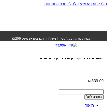
דלג לתוכן הראשי
דלג לכותרת התחתונה
עמוד הבית
»
חנות
»
אמפולות טיפול אמינקסיל לבעיות קרקפת
קרסטס
דוגמיות מתנה בכל קנייה | משלוח חינם בקנייה מעל ₪299
אמפולות טיפול אמינקסיל
לבעיות קרקפת קרסטס
₪
839.00
כמות
של
הוספה לסל
אמפולות
טיפול
תיאור
אמינקסיל