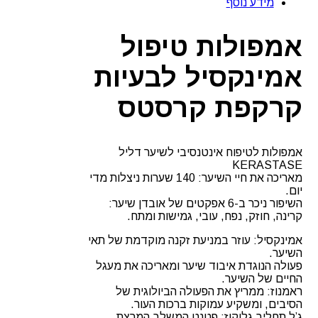
מידע נוסף
לבעיות
קרקפת
קרסטס
אמפולות טיפול
אמינקסיל לבעיות
קרקפת קרסטס
אמפולות לטיפוח אינטנסיבי לשיער דליל
KERASTASE
מאריכה את חיי השיער: 140 שערות ניצלות מדי
יום.
השיפור ניכר ב-6 אפקטים של אובדן שיער:
קרינה, חוזק, נפח, עובי, גמישות ומתח.
אמינקסיל: עוזר במניעת זקנה מוקדמת של תאי
השיער.
פעולה הנוגדת איבוד שיער ומאריכה את מעגל
החיים של השיער.
ראמנוז: ממריץ את הפעולה הביולוגית של
הסיבים, ומשקיע עמוקות ברכות העור.
ג’ל תחליב גלוקוז: פטנט המשלב המרצת