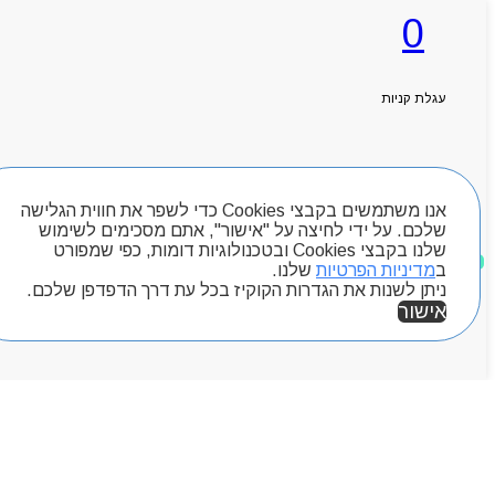
0
ראשי
אודותניו
קטלוג מוצרים
עגלת קניות
המגזין
יצירת קשר
מותגים
חיפוש מוצרים
Byou
אנו משתמשים בקבצי Cookies כדי לשפר את חווית הגלישה
שלכם. על ידי לחיצה על "אישור", אתם מסכימים לשימוש
שלנו בקבצי Cookies ובטכנולוגיות דומות, כפי שמפורט
מוצרים שאהבתי
ב
מדיניות הפרטיות
שלנו.
ניתן לשנות את הגדרות הקוקיז בכל עת דרך הדפדפן שלכם.
אישור
אזור אישי