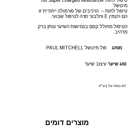
טיפול לחות Super Charged Moisturizer פול
מיטשל
טיפול לחות – הרכיבים של פורמולה ייחודית זו
הם ויטמין E וחלבוני סויה לטיפול שבועי.
הטיפול מחולל קסם בגמישות השיער ונותן ברק
מרהיב.
מותג
פול מיטשל PAUL MITCHELL
סוג שיער
עיצוב שיער
לא נוסה על בע"ח
מוצרים דומים