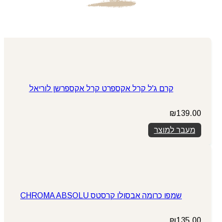
קרם ג'ל קרל אקספרט קרל אקספרשן לוריאל
₪
139.00
מעבר למוצר
שמפו כרומה אבסולו קרסטס CHROMA ABSOLU
₪
135.00