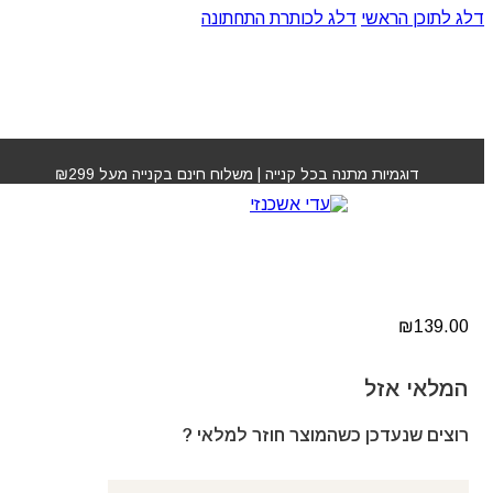
דלג לתוכן הראשי
דלג לכותרת התחתונה
עמוד הבית
»
חנות
»
קרם טיפול לחות 500 מ"ל פול מיטשל
דוגמיות מתנה בכל קנייה | משלוח חינם בקנייה מעל ₪299
קרם טיפול לחות 500 מ"ל
פול מיטשל
₪
139.00
המלאי אזל
רוצים שנעדכן כשהמוצר חוזר למלאי ?