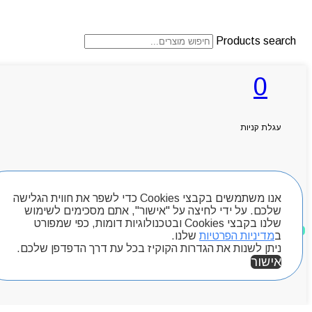
Products search
0
ראשי
אודותניו
קטלוג מוצרים
עגלת קניות
המגזין
יצירת קשר
מותגים
חיפוש מוצרים
Byou
אנו משתמשים בקבצי Cookies כדי לשפר את חווית הגלישה
שלכם. על ידי לחיצה על "אישור", אתם מסכימים לשימוש
שלנו בקבצי Cookies ובטכנולוגיות דומות, כפי שמפורט
מוצרים שאהבתי
ב
מדיניות הפרטיות
שלנו.
ניתן לשנות את הגדרות הקוקיז בכל עת דרך הדפדפן שלכם.
אישור
אזור אישי