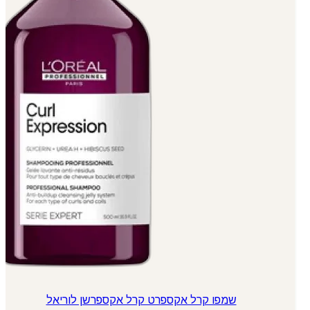
שמפו קרל אקספרט קרל אקספרשן לוריאל