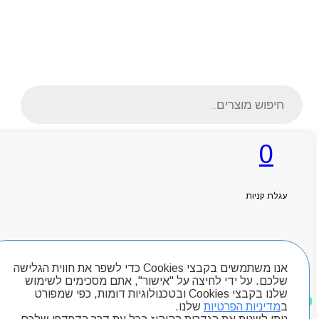
Products
search
0
ראשי
אודותניו
עגלת קניות
קטלוג מוצרים
המגזין
יצירת קשר
מותגים
חיפוש מוצרים
Byou
אנו משתמשים בקבצי Cookies כדי לשפר את חווית הגלישה
שלכם. על ידי לחיצה על "אישור", אתם מסכימים לשימוש
שלנו בקבצי Cookies ובטכנולוגיות דומות, כפי שמפורט
מוצרים שאהבתי
ב
מדיניות הפרטיות
שלנו.