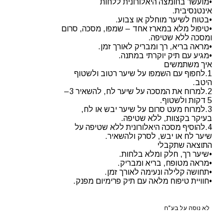
•מועשר בחומצה היאלורונית ללחות
אינטנסיבית.
•בטוח לשיער מוחלק או צבוע.
•טיפול מלא במארז אחד – שמפו, מסכה, סרום
ומסכה ללא שטיפה.
•מראה בריא, רך ומבריק לאורך זמן.
•מגיע עם תיק יוקרתי במתנה.
איך משתמשים
1.לחפוף עם השמפו על שיער רטוב ולשטוף
היטב.
2.למרוח את המסכה על שיער לח, להשאיר 3–
5 דקות ולשטוף.
3.למרוח מעט סרום על שיער יבש או לח,
בעיקר בקצוות, ללא שטיפה.
4.להוסיף מסכה היאלורונית ללא שטיפה על
שיער לח או יבש, לסרק ולהשאיר.
התוצאה שתקבלי
•שיער רך, חלק ומלא בלחות.
•מראה מטופח, בריא ומבריק.
•תחושה קלילה ונעימה לאורך זמן.
•חוויית טיפוח מלאה עם תיק פרימיום מפנק.
לא נוסה על בע"ח