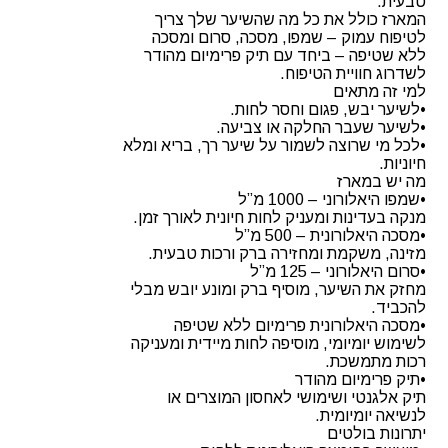
טבעית.
המארז כולל את כל מה שהשיער שלך צריך
לטיפוח עמוק – שמפו, מסכה, סרום ומסכה
ללא שטיפה – ביחד עם תיק פרימיום מהודר
לשדרוג חוויית הטיפוח.
למי זה מתאים
•לשיער יבש, פגום וחסר לחות.
•לשיער שעבר החלקה או צביעה.
•לכל מי שרוצה לשמור על שיער רך, בריא ומלא
חיוניות.
מה יש במארז
•שמפו היאלורוני – 1000 מ”ל
מנקה בעדינות ומעניק לחות חיונית לאורך זמן.
•מסכה היאלורונית – 500 מ”ל
מזינה, משקמת ומחזירה ברק ורכות טבעית.
•סרום היאלורוני – 125 מ”ל
מחזק את השיער, מוסיף ברק ומונע יובש מבלי
להכביד.
•מסכה היאלורונית פרימיום ללא שטיפה
לשימוש יומיומי, מוסיפה לחות מיידית ומעניקה
רכות מתמשכת.
•תיק פרימיום מהודר
תיק אלגנטי ושימושי לאחסון המוצרים או
לנשיאה יומיומית.
יתרונות בולטים