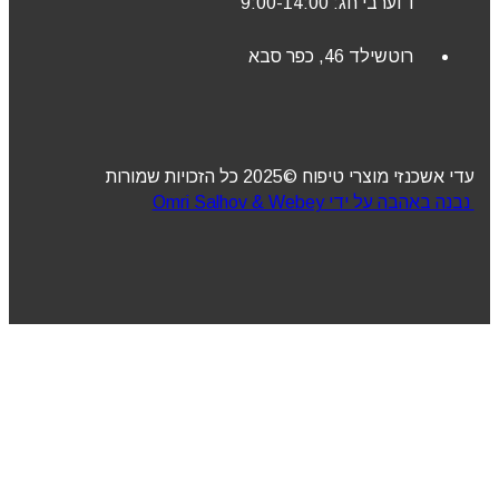
ו’ וערבי חג: 9:00-14:00
רוטשילד 46, כפר סבא
עדי אשכנזי מוצרי טיפוח ©2025 כל הזכויות שמורות
נבנה באהבה על ידי Omri Salhov & Webey