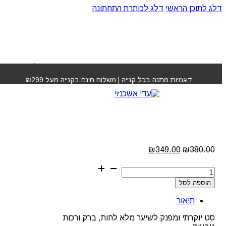
דלג לתוכן הראשי
דלג לכותרת התחתונה
עמוד הבית
»
חנות
»
מארז טיפוח פרימיום היאלורוני LOMÉLO
דוגמיות מתנה בכל קנייה | משלוח חינם בקנייה מעל ₪299
מארז טיפוח פרימיום
היאלורוני LOMÉLO
המחיר
המחיר
₪
349.00
₪
380.00
המקורי
הנוכחי
כמות
היה:
הוא:
של
₪349.00.
₪380.00.
הוספה לסל
מארז
טיפוח
תיאור
פרימיום
היאלורוני
סט יוקרתי ומפנק לשיער מלא לחות, ברק ורכות
LOMÉLO