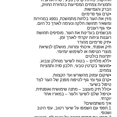
ותמציות צמחים המסייעות בהחזרת החוזק,
הברק והגמישות.
•קרם גוף פרימיום
מזין את העור בלחות מתמשכת, נספג במהירות
ומשאיר תחושה חלקה ונעימה לאורך כל היום.
•מי גוף רעננים
מבשמים בעדינות את העור, מוסיפים תחושת
רעננות וניחוח יוקרתי לאורך זמן.
•תיק פרימיום מהודר
תיק אופנתי, איכותי ומרווח, מושלם לנשיאת
מוצרי הטיפוח או לשימוש יומיומי.
יתרונות בולטים
•ללא מלחים – בטוח לשיער מוחלק וצבוע.
•מועשר בקרטין טבעי, חלבון סויה ותמציות
צמחים.
•שיקום עמוק מהשורש ועד הקצוות.
•קרם גוף ומי גוף לטיפוח מפנק של העור לצד
טיפול בשיער.
•כולל תיק מעוצב – מתנה שימושית ואופנתית.
•טיפול שלם לשיער ולעור – במארז אחד
יוקרתי.
איך משתמשים?
1.חפפי עם השמפו על שיער רטוב, עסי היטב
ושטפי.