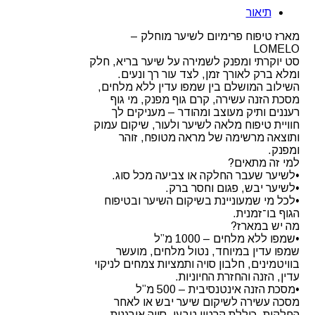
טיפוח
תיאור
פרימיום
לשיער
מארז טיפוח פרימיום לשיער מוחלק –
מוחלק
LOMELO
+
סט יוקרתי ומפנק לשמירה על שיער בריא, חלק
קרם
ומלא ברק לאורך זמן, לצד עור רך ונעים.
גוף
השילוב המושלם בין שמפו עדין ללא מלחים,
LOMELO
מסכת הזנה עשירה, קרם גוף מפנק, מי גוף
רעננים ותיק מעוצב ומהודר – מעניקים לך
חוויית טיפוח מלאה לשיער ולעור, שיקום עמוק
ותוצאה מרשימה של מראה מטופח, זוהר
ומפנק.
למי זה מתאים?
•לשיער שעבר החלקה או צביעה מכל סוג.
•לשיער יבש, פגום וחסר ברק.
•לכל מי שמעוניינת בשיקום השיער ובטיפוח
הגוף בו־זמנית.
מה יש במארז?
•שמפו ללא מלחים – 1000 מ”ל
שמפו עדין במיוחד, נטול מלחים, מועשר
בוויטמינים, חלבון סויה ותמציות צמחים לניקוי
עדין, הזנה והחזרת החיוניות.
•מסכת הזנה אינטנסיבית – 500 מ”ל
מסכה עשירה לשיקום שיער יבש או לאחר
החלקות. כוללת קרטין טבעי, סויה אורגנית