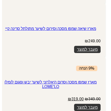
₪225.00.
₪289.00.
מארז שיאה שמפו מסכה וסירום לשיער מתולתל סרינה קיי
₪
249.00
מעבר למוצר
9% הנחה
מארז שמפו מסכה וסרום היאלרוני לשיער יבש ופגום לומלו
LOME'LO
המחיר
המחיר
₪
319.00
₪
349.00
המקורי
הנוכחי
מעבר למוצר
היה:
הוא: