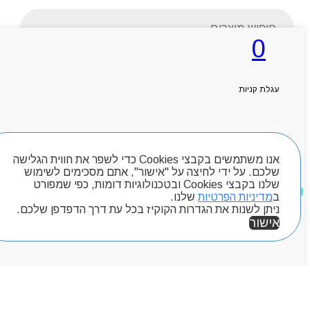
Products
search
0
עגלת קניות
ראשי
אודותניו
קטלוג מוצרים
המגזין
חיפוש מוצרים
יצירת קשר
אנו משתמשים בקבצי Cookies כדי לשפר את חווית הגלישה
מותגים
שלכם. על ידי לחיצה על "אישור", אתם מסכימים לשימוש
שלנו בקבצי Cookies ובטכנולוגיות דומות, כפי שמפורט
Byou
מוצרים שאהבתי
ב
מדיניות הפרטיות
שלנו.
ניתן לשנות את הגדרות הקוקיז בכל עת דרך הדפדפן שלכם.
אישור
אזור אישי