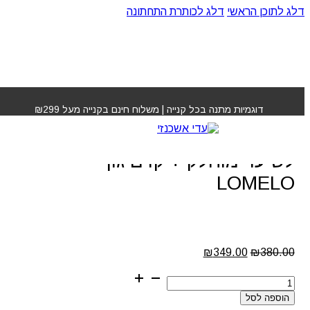
דלג לתוכן הראשי
דלג לכותרת התחתונה
עמוד הבית
»
חנות
»
מארז טיפוח פרימיום לשיער מוחלק +
קרם גוף LOMELO
דוגמיות מתנה בכל קנייה | משלוח חינם בקנייה מעל ₪299
מארז טיפוח פרימיום
לשיער מוחלק + קרם גוף
LOMELO
המחיר
המחיר
₪
349.00
₪
380.00
המקורי
הנוכחי
כמות
היה:
הוא:
של
₪349.00.
₪380.00.
הוספה לסל
מארז