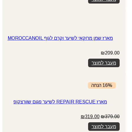
₪229.00.
₪289.00.
מארז שמן מרוקאי לשיער וקרם לגוף MOROCCANOIL
₪
209.00
מעבר למוצר
16% הנחה
מארז REPAIR RESCUE לשיער פגום שוורצקופ
המחיר
המחיר
₪
319.00
₪
379.00
המקורי
הנוכחי
מעבר למוצר
היה:
הוא: