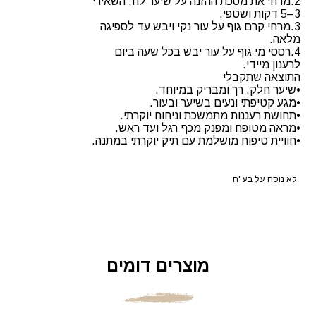
2.מרחי את מסכת ההזנה על שיער לח, השאירי
3–5 דקות ושטפי.
3.מרחי קרם גוף על עור נקי ויבש עד לספיגה
מלאה.
4.רססי מי גוף על עור יבש בכל שעה ביום
לרענון מיידי.
התוצאה שתקבלי
•שיער חלק, רך ומבריק במיוחד.
•מגע קטיפתי ונעים בשיער ובעור.
•תחושת רעננות מתמשכת וניחוח יוקרתי.
•מראה מטופח ומפנק מכף רגל ועד ראש.
•חוויית טיפוח מושלמת עם תיק יוקרתי במתנה.
לא נוסה על בע"ח
מוצרים דומים