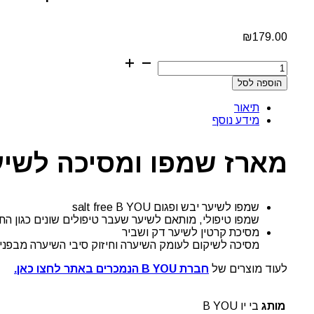
₪
179.00
כמות
של
הוספה לסל
מארז
שמפו
תיאור
ומסיכה
מידע נוסף
לשיער
דק
ושביר
מארז שמפו ומסיכה לשיער דק
B
YOU
שמפו לשיער יבש ופגום salt free B YOU
שמפו טיפולי, מותאם לשיער שעבר טיפולים שונים כגון הח
מסיכת קרטין לשיער דק ושביר
מסיכה לשיקום לעומק השיערה וחיזוק סיבי השיערה מבפנים
לעוד מוצרים של
חברת B YOU הנמכרים באתר לחצו כאן.
מותג
בי יו B YOU