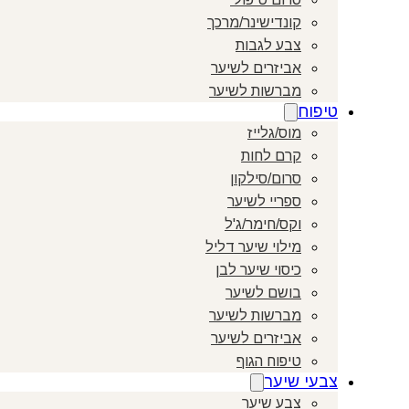
קונדישינר/מרכך
צבע לגבות
אביזרים לשיער
מברשות לשיער
טיפוח
מוס/גלייז
קרם לחות
סרום/סילקון
ספריי לשיער
וקס/חימר/ג'ל
מילוי שיער דליל
כיסוי שיער לבן
בושם לשיער
מברשות לשיער
אביזרים לשיער
טיפוח הגוף
צבעי שיער
צבע שיער