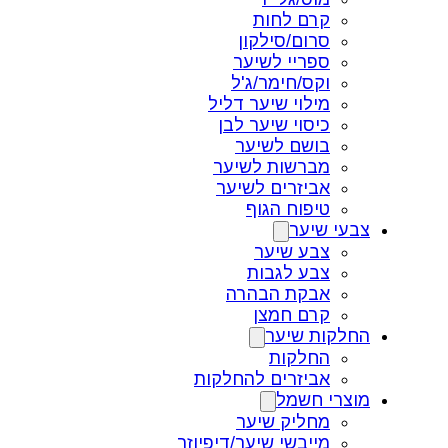
קרם לחות
סרום/סילקון
ספריי לשיער
וקס/חימר/ג'ל
מילוי שיער דליל
כיסוי שיער לבן
בושם לשיער
מברשות לשיער
אביזרים לשיער
טיפוח הגוף
צבעי שיער
צבע שיער
צבע לגבות
אבקת הבהרה
קרם חמצן
החלקות שיער
החלקות
אביזרים להחלקות
מוצרי חשמל
מחליק שיער
מייבשי שיער/דיפיוזר