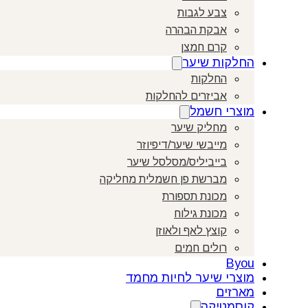
צבע לגבות
אבקת הבהרה
קרם חמצן
החלקות שיער
החלקות
אביזרים להחלקות
מוצרי חשמל
מחליק שיער
מייבשי שיער/דיפיוזר
בייביליס/מסלסל שיער
מברשת פן חשמלית מחליקה
מכונת תספורת
מכונת גילוח
קוצץ לאף ולאוזן
רולים חמים
Byou
מוצרי שיער לחיות מחמד
מארזים
קוסמטיקה