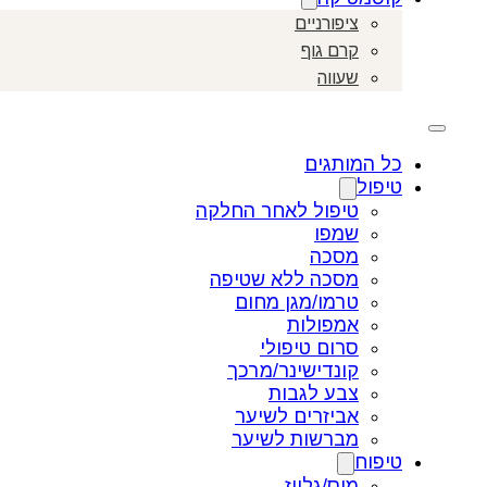
ציפורניים
קרם גוף
שעווה
כל המותגים
טיפול
טיפול לאחר החלקה
שמפו
מסכה
מסכה ללא שטיפה
טרמו/מגן מחום
אמפולות
סרום טיפולי
קונדישינר/מרכך
צבע לגבות
אביזרים לשיער
מברשות לשיער
טיפוח
מוס/גלייז