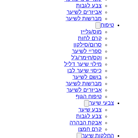
צבע לגבות
אביזרים לשיער
מברשות לשיער
טיפוח
מוס/גלייז
קרם לחות
סרום/סילקון
ספריי לשיער
וקס/חימר/ג'ל
מילוי שיער דליל
כיסוי שיער לבן
בושם לשיער
מברשות לשיער
אביזרים לשיער
טיפוח הגוף
צבעי שיער
צבע שיער
צבע לגבות
אבקת הבהרה
קרם חמצן
החלקות שיער