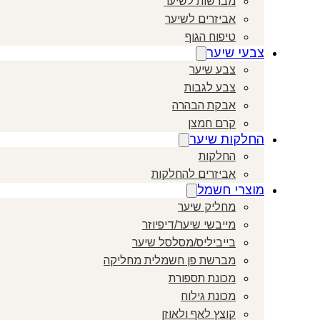
מברשות לשיער
אביזרים לשיער
טיפוח הגוף
צבעי שיער
צבע שיער
צבע לגבות
אבקת הבהרה
קרם חמצן
החלקות שיער
החלקות
אביזרים להחלקות
מוצרי חשמל
מחליק שיער
מייבשי שיער/דיפיוזר
בייביליס/מסלסל שיער
מברשת פן חשמלית מחליקה
מכונת תספורת
מכונת גילוח
קוצץ לאף ולאוזן