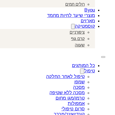
רולים חמים
Byou
מוצרי שיער לחיות מחמד
מארזים
קוסמטיקה
ציפורניים
קרם גוף
שעווה
כל המותגים
טיפול
טיפול לאחר החלקה
שמפו
מסכה
מסכה ללא שטיפה
טרמו/מגן מחום
אמפולות
סרום טיפולי
קונדישינר/מרכך