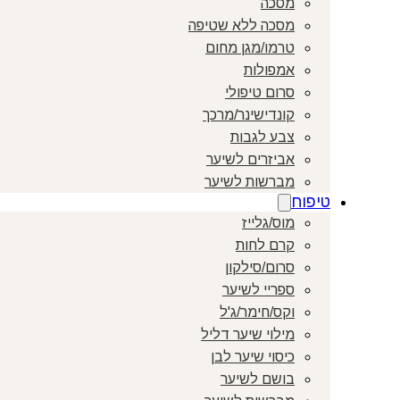
מסכה
מסכה ללא שטיפה
טרמו/מגן מחום
אמפולות
סרום טיפולי
קונדישינר/מרכך
צבע לגבות
אביזרים לשיער
מברשות לשיער
טיפוח
מוס/גלייז
קרם לחות
סרום/סילקון
ספריי לשיער
וקס/חימר/ג'ל
מילוי שיער דליל
כיסוי שיער לבן
בושם לשיער