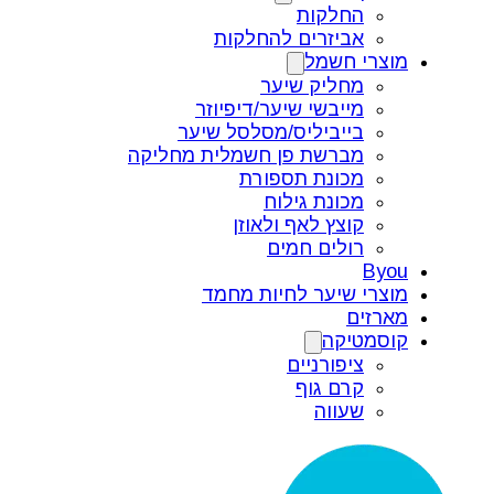
החלקות
אביזרים להחלקות
מוצרי חשמל
מחליק שיער
מייבשי שיער/דיפיוזר
בייביליס/מסלסל שיער
מברשת פן חשמלית מחליקה
מכונת תספורת
מכונת גילוח
קוצץ לאף ולאוזן
רולים חמים
Byou
מוצרי שיער לחיות מחמד
מארזים
קוסמטיקה
ציפורניים
קרם גוף
שעווה