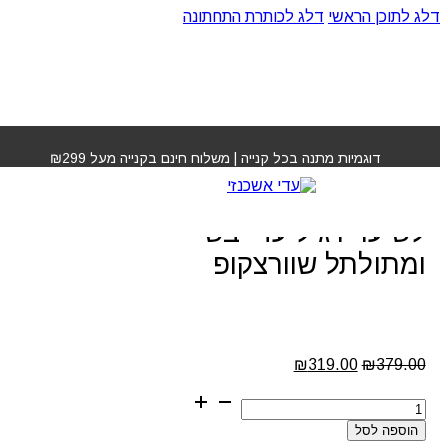
דלג לתוכן הראשי
דלג לכותרת התחתונה
עמוד הבית
»
חנות
»
מארז MOISTURE KICK לשיער רגיל
עד יבש ומתולתל שוורצקופ
דוגמיות מתנה בכל קנייה | משלוח חינם בקנייה מעל ₪299
מארז MOISTURE KICK
לשיער רגיל עד יבש
ומתולתל שוורצקופ
המחיר
המחיר
₪
319.00
₪
379.00
המקורי
הנוכחי
כמות
היה:
הוא:
של
₪319.00.
₪379.00.
הוספה לסל
מארז