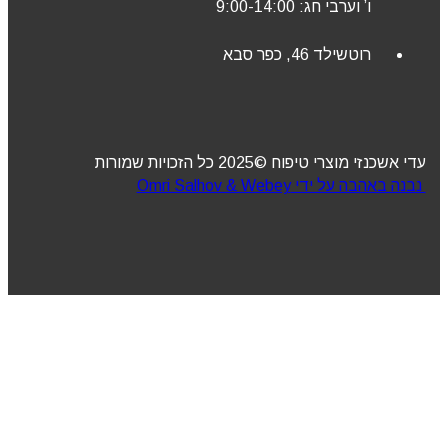
ו’ וערבי חג: 9:00-14:00
רוטשילד 46, כפר סבא
עדי אשכנזי מוצרי טיפוח ©2025 כל הזכויות שמורות
נבנה באהבה על ידי Omri Salhov & Webey