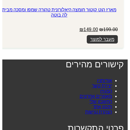
מארז הוט קוטור חומצה היאלורונית טהורה שמפו ומסכה מבית
לה בוטה
המחיר
המחיר
₪
149.00
₪
199.00
המקורי
הנוכחי
מעבר למוצר
היה:
הוא:
₪149.00.
₪199.00.
קישורים מהירים
אודותניו
יצירת קשר
המגזין
מאמרים אחרונים
החשבון שלי
תקנון אתר
הצהרת נגישות
פרטי התקשרות