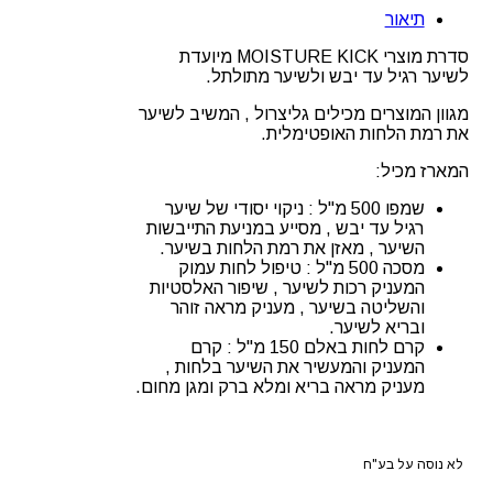
MOISTURE
תיאור
KICK
לשיער
סדרת מוצרי MOISTURE KICK מיועדת
רגיל
לשיער רגיל עד יבש ולשיער מתולתל.
עד
יבש
מגוון המוצרים מכילים גליצרול , המשיב לשיער
ומתולתל
את רמת הלחות האופטימלית.
שוורצקופ
המארז מכיל:
שמפו 500 מ"ל : ניקוי יסודי של שיער
רגיל עד יבש , מסייע במניעת התייבשות
השיער , מאזן את רמת הלחות בשיער.
מסכה 500 מ"ל : טיפול לחות עמוק
המעניק רכות לשיער , שיפור האלסטיות
והשליטה בשיער , מעניק מראה זוהר
ובריא לשיער.
קרם לחות באלם 150 מ"ל : קרם
המעניק והמעשיר את השיער בלחות ,
מעניק מראה בריא ומלא ברק ומגן מחום.
לא נוסה על בע"ח