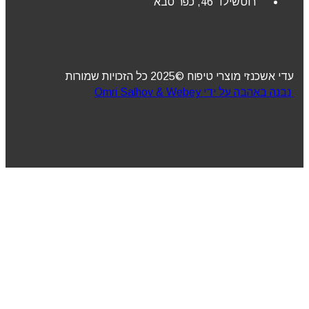
רוטשילד 46, כפר סבא
עדי אשכנזי מוצרי טיפוח ©2025 כל הזכויות שמורות
נבנה באהבה על ידי Omri Salhov & Webey