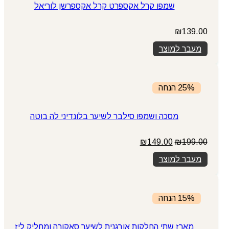
שמפו קרל אקספרט קרל אקספרשן לוריאל
₪
139.00
מעבר למוצר
25% הנחה
מסכה ושמפו סילבר לשיער בלונדיני לה בוטה
המחיר
המחיר
₪
149.00
₪
199.00
המקורי
הנוכחי
מעבר למוצר
היה:
הוא:
₪149.00.
₪199.00.
15% הנחה
מארז שתי החלקות אורגנית לשיער סאקורה ומחליק ליז