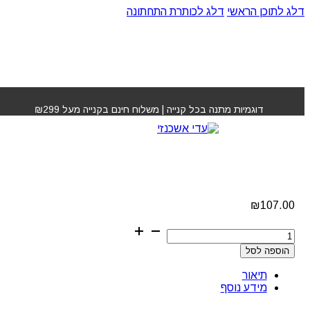
דלג לתוכן הראשי
דלג לכותרת התחתונה
עמוד הבית
»
חנות
»
מברשת אריאל כחולה מס 110
דוגמיות מתנה בכל קנייה | משלוח חינם בקנייה מעל ₪299
מברשת אריאל כחולה מס
110
₪
107.00
כמות
של
הוספה לסל
מברשת
אריאל
תיאור
כחולה
מידע נוסף
מס
110