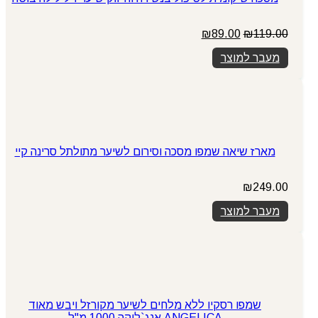
המחיר
המחיר
₪
89.00
₪
119.00
המקורי
הנוכחי
מעבר למוצר
היה:
הוא:
₪89.00.
₪119.00.
מארז שיאה שמפו מסכה וסירום לשיער מתולתל סרינה קיי
₪
249.00
מעבר למוצר
שמפו רסקיו ללא מלחים לשיער מקורזל ויבש מאוד
ANGELICA אנג`ליקה 1000 מ"ל