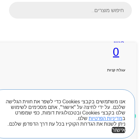
Products
search
ראשי
0
אודותניו
קטלוג מוצרים
המגזין
יצירת קשר
עגלת קניות
מותגים
Byou
חיפוש מוצרים
אנו משתמשים בקבצי Cookies כדי לשפר את חווית הגלישה
שלכם. על ידי לחיצה על "אישור", אתם מסכימים לשימוש
שלנו בקבצי Cookies ובטכנולוגיות דומות, כפי שמפורט
מוצרים שאהבתי
ב
מדיניות הפרטיות
שלנו.
ניתן לשנות את הגדרות הקוקיז בכל עת דרך הדפדפן שלכם.
אישור
אזור אישי