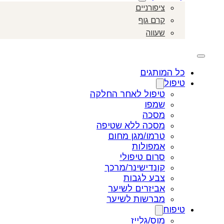
ציפורניים
קרם גוף
שעווה
כל המותגים
טיפול
טיפול לאחר החלקה
שמפו
מסכה
מסכה ללא שטיפה
טרמו/מגן מחום
אמפולות
סרום טיפולי
קונדישינר/מרכך
צבע לגבות
אביזרים לשיער
מברשות לשיער
טיפוח
מוס/גלייז