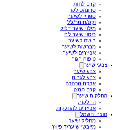
קרם לחות
סרום/סילקון
ספריי לשיער
וקס/חימר/ג'ל
מילוי שיער דליל
כיסוי שיער לבן
בושם לשיער
מברשות לשיער
אביזרים לשיער
טיפוח הגוף
צבעי שיער
צבע שיער
צבע לגבות
אבקת הבהרה
קרם חמצן
החלקות שיער
החלקות
אביזרים להחלקות
מוצרי חשמל
מחליק שיער
מייבשי שיער/דיפיוזר