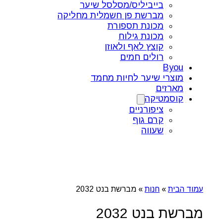
בייביליס/מסלסל שיער
מברשת פן חשמלית מחליקה
מכונת תספורת
מכונת גילוח
קוצץ לאף ולאוזן
רולים חמים
Byou
מוצרי שיער לחיות מחמד
מארזים
קוסמטיקה
ציפורניים
קרם גוף
שעווה
עמוד הבית
»
חנות
»
מברשת בנט 2032
מברשת בנט 2032