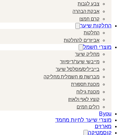
צבע לגבות
אבקת הבהרה
קרם חמצן
החלקות שיער
החלקות
אביזרים להחלקות
מוצרי חשמל
מחליק שיער
מייבשי שיער/דיפיוזר
בייביליס/מסלסל שיער
מברשת פן חשמלית מחליקה
מכונת תספורת
מכונת גילוח
קוצץ לאף ולאוזן
רולים חמים
Byou
מוצרי שיער לחיות מחמד
מארזים
קוסמטיקה