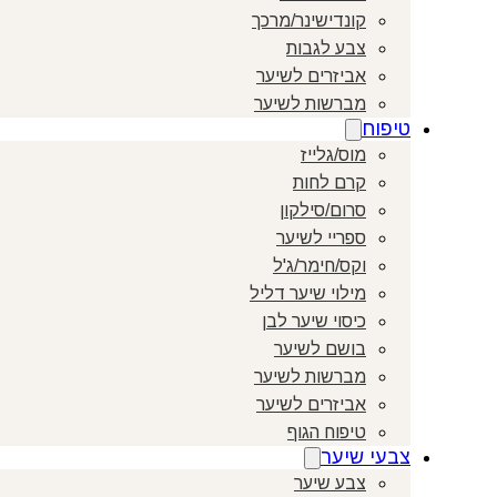
קונדישינר/מרכך
צבע לגבות
אביזרים לשיער
מברשות לשיער
טיפוח
מוס/גלייז
קרם לחות
סרום/סילקון
ספריי לשיער
וקס/חימר/ג'ל
מילוי שיער דליל
כיסוי שיער לבן
בושם לשיער
מברשות לשיער
אביזרים לשיער
טיפוח הגוף
צבעי שיער
צבע שיער