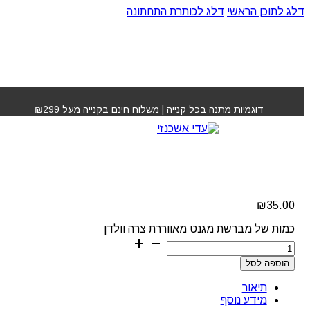
דלג לתוכן הראשי
דלג לכותרת התחתונה
עמוד הבית
»
חנות
»
מברשת מגנט מאווררת צרה וולדן
דוגמיות מתנה בכל קנייה | משלוח חינם בקנייה מעל ₪299
מברשת מגנט מאווררת
צרה וולדן
₪
35.00
כמות של מברשת מגנט מאווררת צרה וולדן
הוספה לסל
תיאור
מידע נוסף