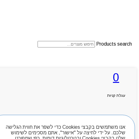
Products search
ראשי
0
אודותניו
קטלוג מוצרים
המגזין
יצירת קשר
עגלת קניות
מותגים
Byou
חיפוש מוצרים
אנו משתמשים בקבצי Cookies כדי לשפר את חווית הגלישה
שלכם. על ידי לחיצה על "אישור", אתם מסכימים לשימוש
שלנו בקבצי Cookies ובטכנולוגיות דומות, כפי שמפורט