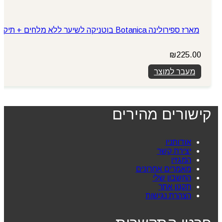
מארז ספירולינה Botanica בוטניקה לשיער ללא מלחים + תיק
₪
225.00
מעבר למוצר
קישורים מהירים
אודותניו
יצירת קשר
המגזין
מאמרים אחרונים
החשבון שלי
תקנון אתר
הצהרת נגישות