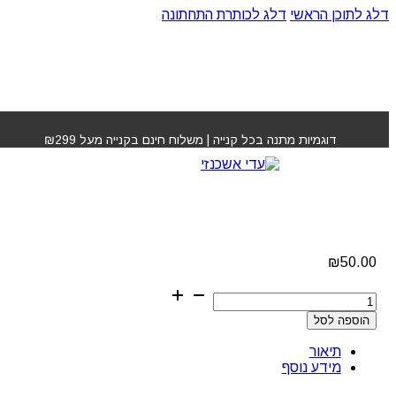
דלג לתוכן הראשי
דלג לכותרת התחתונה
עמוד הבית
»
חנות
»
מברשת סליידר גמישה של וולדן
דוגמיות מתנה בכל קנייה | משלוח חינם בקנייה מעל ₪299
מברשת סליידר גמישה
של וולדן
₪
50.00
כמות
של
הוספה לסל
מברשת
סליידר
תיאור
גמישה
מידע נוסף
של
וולדן