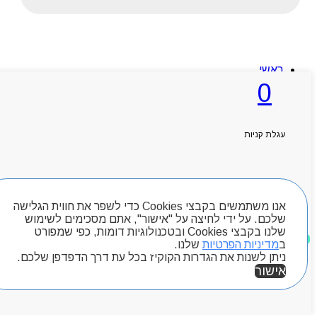
ראשי
אודותניו
0
קטלוג מוצרים
המגזין
יצירת קשר
מותגים
עגלת קניות
Byou
חיפוש מוצרים
אנו משתמשים בקבצי Cookies כדי לשפר את חווית הגלישה
שלכם. על ידי לחיצה על "אישור", אתם מסכימים לשימוש
שלנו בקבצי Cookies ובטכנולוגיות דומות, כפי שמפורט
מוצרים שאהבתי
ב
מדיניות הפרטיות
שלנו.
ניתן לשנות את הגדרות הקוקיז בכל עת דרך הדפדפן שלכם.
אישור
אזור אישי