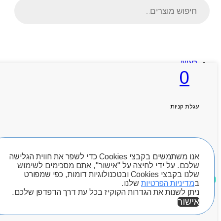
Products
search
ראשי
אודותניו
0
קטלוג מוצרים
המגזין
יצירת קשר
מותגים
עגלת קניות
Byou
חיפוש מוצרים
אנו משתמשים בקבצי Cookies כדי לשפר את חווית הגלישה
שלכם. על ידי לחיצה על "אישור", אתם מסכימים לשימוש
שלנו בקבצי Cookies ובטכנולוגיות דומות, כפי שמפורט
מוצרים שאהבתי
ב
מדיניות הפרטיות
שלנו.
ניתן לשנות את הגדרות הקוקיז בכל עת דרך הדפדפן שלכם.
אישור
אזור אישי