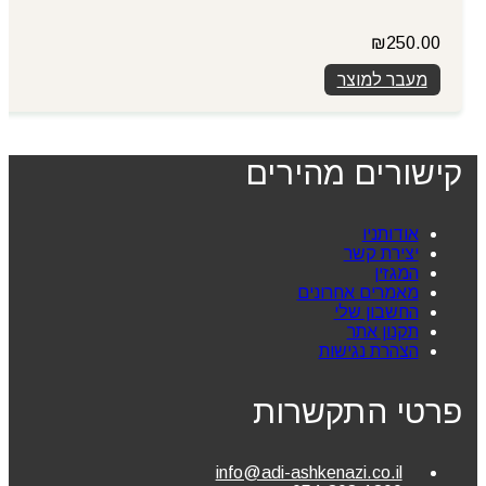
₪
250.00
מעבר למוצר
קישורים מהירים
אודותניו
יצירת קשר
המגזין
מאמרים אחרונים
החשבון שלי
תקנון אתר
הצהרת נגישות
פרטי התקשרות
info@adi-ashkenazi.co.il