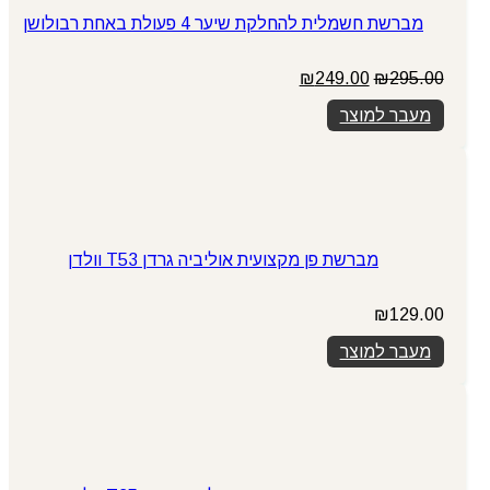
מברשת חשמלית להחלקת שיער 4 פעולת באחת רבולושן
המחיר
המחיר
₪
249.00
₪
295.00
המקורי
הנוכחי
מעבר למוצר
היה:
הוא:
₪249.00.
₪295.00.
מברשת פן מקצועית אוליביה גרדן T53 וולדן
₪
129.00
מעבר למוצר