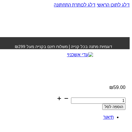
דלג לתוכן הראשי
דלג לכותרת התחתונה
עמוד הבית
»
חנות
»
מברשת פן קרמית 32 ס"מ SLIDER
דוגמיות מתנה בכל קנייה | משלוח חינם בקנייה מעל ₪299
מברשת פן קרמית 32 ס"מ
SLIDER
₪
59.00
כמות
של
הוספה לסל
מברשת
פן
תיאור
קרמית
32
ס"מ