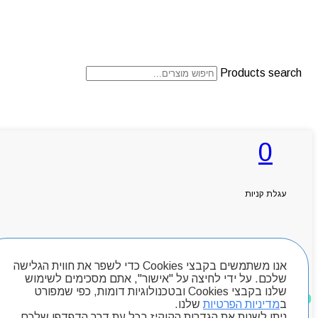
Products search
ראשי
0
אודותניו
קטלוג מוצרים
המגזין
יצירת קשר
עגלת קניות
מותגים
Byou
חיפוש מוצרים
אנו משתמשים בקבצי Cookies כדי לשפר את חווית הגלישה
שלכם. על ידי לחיצה על "אישור", אתם מסכימים לשימוש
שלנו בקבצי Cookies ובטכנולוגיות דומות, כפי שמפורט
מוצרים שאהבתי
ב
מדיניות הפרטיות
שלנו.
ניתן לשנות את הגדרות הקוקיז בכל עת דרך הדפדפן שלכם.