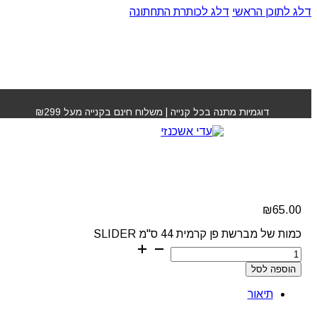
דלג לתוכן הראשי
דלג לכותרת התחתונה
עמוד הבית
»
חנות
»
מברשת פן קרמית 44 ס"מ SLIDER
דוגמיות מתנה בכל קנייה | משלוח חינם בקנייה מעל ₪299
מברשת פן קרמית 44 ס"מ
SLIDER
₪
65.00
כמות של מברשת פן קרמית 44 ס"מ SLIDER
הוספה לסל
תיאור