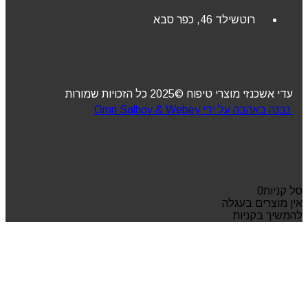
רוטשילד 46, כפר סבא
עדי אשכנזי מוצרי טיפוח ©2025 כל הזכויות שמורות
נבנה באהבה על ידי Omri Salhov & Webey
סל קניות
0
אין מוצרים בעגלה
להמשיך בקניות