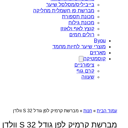
בייביליס/מסלסל שיער
מברשת פן חשמלית מחליקה
מכונת תספורת
מכונת גילוח
קוצץ לאף ולאוזן
רולים חמים
Byou
מוצרי שיער לחיות מחמד
מארזים
קוסמטיקה
ציפורניים
קרם גוף
שעווה
עמוד הבית
»
חנות
»
מברשת קרמיק לפן גודל 32 S וולדן
מברשת קרמיק לפן גודל 32 S וולדן