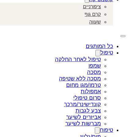
ציפורניים
קרם גוף
שעווה
כל המותגים
טיפול
טיפול לאחר החלקה
שמפו
מסכה
מסכה ללא שטיפה
טרמו/מגן מחום
אמפולות
סרום טיפולי
קונדישינר/מרכך
צבע לגבות
אביזרים לשיער
מברשות לשיער
טיפוח
מוס/גלייז