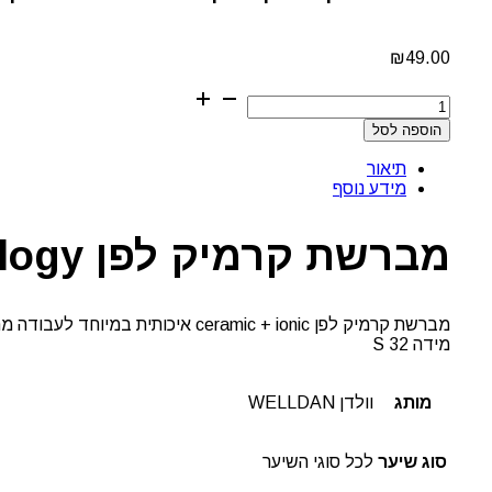
₪
49.00
כמות
של
הוספה לסל
מברשת
קרמיק
תיאור
לפן
מידע נוסף
גודל
32
S
מברשת קרמיק לפן nano technology גודל 32 S
וולדן
מברשת קרמיק לפן ceramic + ionic איכותית במיוחד לעבודה מהירה ומושלמת לשיערך.
מידה 32 S
מותג
וולדן WELLDAN
סוג שיער
לכל סוגי השיער