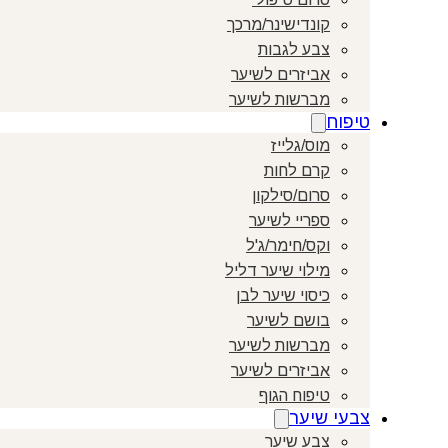
קונדישינר/מרכך
צבע לגבות
אביזרים לשיער
מברשות לשיער
טיפוח
מוס/גלייז
קרם לחות
סרום/סילקון
ספריי לשיער
וקס/חימר/ג'ל
מילוי שיער דליל
כיסוי שיער לבן
בושם לשיער
מברשות לשיער
אביזרים לשיער
טיפוח הגוף
צבעי שיער
צבע שיער