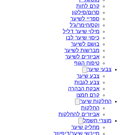
קרם לחות
סרום/סילקון
ספריי לשיער
וקס/חימר/ג'ל
מילוי שיער דליל
כיסוי שיער לבן
בושם לשיער
מברשות לשיער
אביזרים לשיער
טיפוח הגוף
צבעי שיער
צבע שיער
צבע לגבות
אבקת הבהרה
קרם חמצן
החלקות שיער
החלקות
אביזרים להחלקות
מוצרי חשמל
מחליק שיער
מייבשי שיער/דיפיוזר