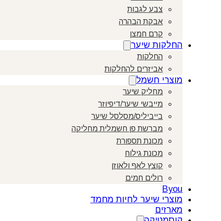
צבע לגבות
אבקת הבהרה
קרם חמצן
החלקות שיער
החלקות
אביזרים להחלקות
מוצרי חשמל
מחליק שיער
מייבשי שיער/דיפיוזר
בייביליס/מסלסל שיער
מברשת פן חשמלית מחליקה
מכונת תספורת
מכונת גילוח
קוצץ לאף ולאוזן
רולים חמים
Byou
מוצרי שיער לחיות מחמד
מארזים
קוסמטיקה