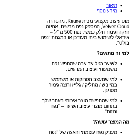
עיצוב-נפח
תיאור
חזק
מידע נוסף
–
Keune
מוס עיצוב מקצועי מבית Keune, מהסדרה
Velvet
Velvet Cloud, המספק נפח מרשים, אחיזה
Cloud
חזקה וגימור חלק כמשי. נפח 500 מ״ל –
(500
אידאלי לשימוש ביתי מעודכן או במגמת “נפח
מ״ל)
בולט”.
למי זה מתאים?
לשיער רגיל עד עבה שמחפש נפח
משמעותי ועיצוב המרשים.
למי שמעצב תסרוקות או משתמש
במייבש / מחליק / גלייז ורוצה גימור
מסוגנן.
למי שמחפשת מוצר איכותי באתר שלך
בתחום מוצרי עיצוב השיער – “נפח
וחזות”.
מה המוצר עושה?
מעניק נפח עוצמתי והאצה של “נפח