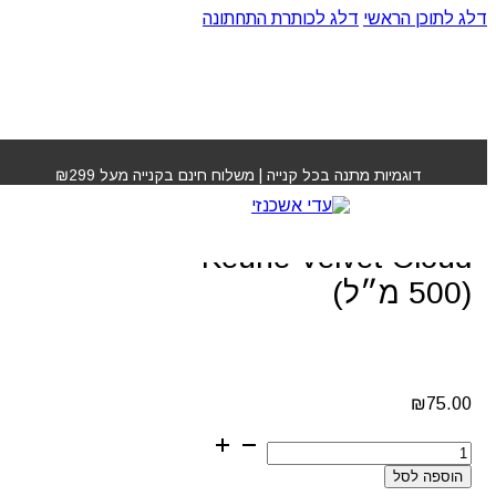
דלג לתוכן הראשי
דלג לכותרת התחתונה
עמוד הבית
»
חנות
»
מוס עיצוב-נפח חזק – Keune Velvet
Cloud (500 מ״ל)
דוגמיות מתנה בכל קנייה | משלוח חינם בקנייה מעל ₪299
מוס עיצוב-נפח חזק –
Keune Velvet Cloud
(500 מ״ל)
₪
75.00
כמות
של
הוספה לסל
מוס