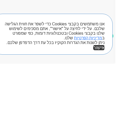
ראשי
חיפוש מוצרים
אודותניו
קטלוג מוצרים
אנו משתמשים בקבצי Cookies כדי לשפר את חווית הגלישה
המגזין
שלכם. על ידי לחיצה על "אישור", אתם מסכימים לשימוש
יצירת קשר
שלנו בקבצי Cookies ובטכנולוגיות דומות, כפי שמפורט
מוצרים שאהבתי
מותגים
ב
מדיניות הפרטיות
שלנו.
ניתן לשנות את הגדרות הקוקיז בכל עת דרך הדפדפן שלכם.
Byou
אישור
אזור אישי