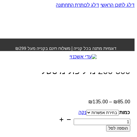
דלג לתוכן הראשי
דלג לכותרת התחתונה
עמוד הבית
»
חנות
»
מוס קצף מפסל לשיער 200-500 מ"ל פול
מיטשל
דוגמיות מתנה בכל קנייה | משלוח חינם בקנייה מעל ₪299
מוס קצף מפסל לשיער
200-500 מ"ל פול מיטשל
85.00
₪
–
135.00
₪
טווח
מחירים:
כמות
נקה
עד
כמות
של
הוספה לסל
מוס
קצף