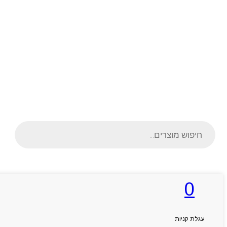
Products
search
0
ראשי
אודותניו
קטלוג מוצרים
המגזין
עגלת קניות
יצירת קשר