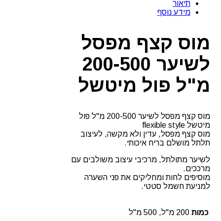
תיאור
מפסל
מידע נוסף
לשיער
200-
500
מוס קצף מפסל
מ"ל
פול
לשיער 200-500
מיטשל
מ"ל פול מיטשל
מוס קצף מפסל לשיער 200-500 מ"ל פול
מיטשל flexible style
מוס קצף מפסל, עדין ולא מקשה, לעיצוב
תלתל מושלם בריח איכותי.
לשיער מתולתל, מרכיבי עיצוב משולבים עם
מרככים.
מוסיפים לחות ומחליקים את פני השערה
למניעת חשמל סטטי.
כמות
200 מ"ל, 500 מ"ל