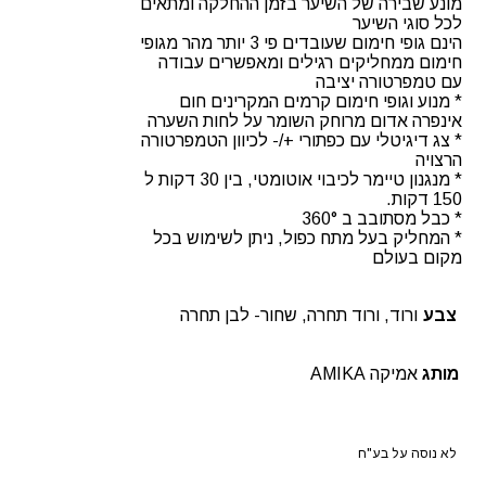
מונע שבירה של השיער בזמן ההחלקה ומתאים
לכל סוגי השיער
הינם גופי חימום שעובדים פי 3 יותר מהר מגופי
חימום ממחליקים רגילים ומאפשרים עבודה
עם טמפרטורה יציבה
* מנוע וגופי חימום קרמים המקרינים חום
אינפרה אדום מרוחק השומר על לחות השערה
* צג דיגיטלי עם כפתורי +/- לכיוון הטמפרטורה
הרצויה
* מנגנון טיימר לכיבוי אוטומטי, בין 30 דקות ל
150 דקות.
* כבל מסתובב ב 360°
* המחליק בעל מתח כפול, ניתן לשימוש בכל
מקום בעולם
צבע
ורוד, ורוד תחרה, שחור- לבן תחרה
מותג
אמיקה AMIKA
לא נוסה על בע"ח