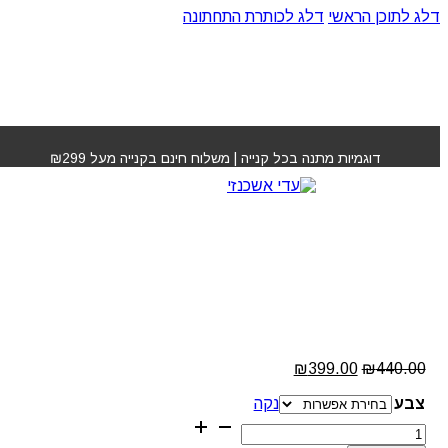
דלג לתוכן הראשי
דלג לכותרת התחתונה
עמוד הבית
»
חנות
»
מחליק שיער טיטניום מגוון צבעים amika
דוגמיות מתנה בכל קנייה | משלוח חינם בקנייה מעל ₪299
מחליק שיער טיטניום מגוון
צבעים amika
המחיר
המחיר
₪
399.00
₪
440.00
המקורי
הנוכחי
צבע
היה:
הוא:
נקה
₪399.00.
₪440.00.
כמות
של