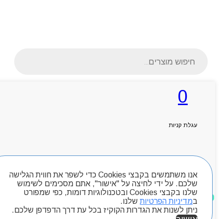
Products
search
0
ראשי
אודותניו
עגלת קניות
קטלוג מוצרים
המגזין
יצירת קשר
מותגים
חיפוש מוצרים
Byou
אנו משתמשים בקבצי Cookies כדי לשפר את חווית הגלישה
שלכם. על ידי לחיצה על "אישור", אתם מסכימים לשימוש
שלנו בקבצי Cookies ובטכנולוגיות דומות, כפי שמפורט
מוצרים שאהבתי
ב
מדיניות הפרטיות
שלנו.
ניתן לשנות את הגדרות הקוקיז בכל עת דרך הדפדפן שלכם.