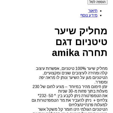
הוספה לסל
מחליק
שיער
תיאור
טיטניום
מידע נוסף
מגוון
צבעים
amika
מחליק שיער
טיטניום דגם
תחרה amika
מחליק שיער 100% טיטניום, אפשרות עיצוב
קלה ומהירה לעיצובים שונים ומקצועיים,
הטיטניום מגן על השיער ונותן לו מראה יפה
ומסודר.
זמן חימום מהיר במיוחד – מגיע לחום של 230
מעלות בתוך פחות מ-30 שניות
את הטמפרטורה ניתן לקבע בין: ° 50 -°232
צלזיוס + ניתן להעביר את מד הטמפרטורות גם
למעלות פרנהייט/צלזיוס
הטיטניום הגולמי הינו חומר קל משקל אשר