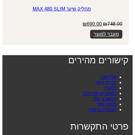
מחליק שיער MAX 480 SLIM
המחיר
המחיר
₪
690.00
₪
748.00
המקורי
הנוכחי
מעבר למוצר
היה:
הוא:
₪690.00.
₪748.00.
קישורים מהירים
אודותניו
יצירת קשר
המגזין
מאמרים אחרונים
החשבון שלי
תקנון אתר
הצהרת נגישות
פרטי התקשרות