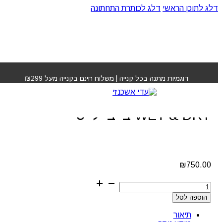
דלג לתוכן הראשי
דלג לכותרת התחתונה
עמוד הבית
»
חנות
»
מחליק שיער נאנו טיטניום WET & DRY
בייבי לייס
דוגמיות מתנה בכל קנייה | משלוח חינם בקנייה מעל ₪299
מחליק שיער נאנו טיטניום
WET & DRY בייבי לייס
₪
750.00
כמות
של
הוספה לסל
מחליק
שיער
תיאור
נאנו