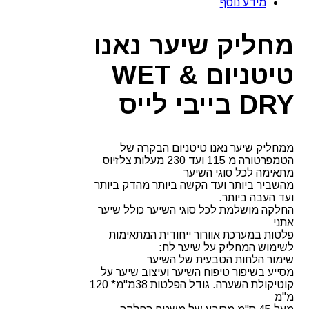
מידע נוסף
טיטניום
WET
&
מחליק שיער נאנו
DRY
בייבי
טיטניום WET &
לייס
DRY בייבי לייס
ממחליק שיער נאנו טיטניום הבקרה של
הטמפרטורה מ 115 ועד 230 מעלות צלזיוס
מתאימה לכל סוגי השיער
מהשביר ביותר ועד הקשה ביותר מהדק ביותר
ועד העבה ביותר.
החלקה מושלמת לכל סוגי השיער כולל שיער
אתני
פלטות במערכת אוורור ייחודית המתאימות
לשימוש המחליק על שיער לח:
שימור הלחות הטבעית של השיער
מסייע בשיפור טיפוח השיער ועיצוב שיער על
קוטיקולת השערה. גודל הפלטות 38מ"מ* 120
מ"מ