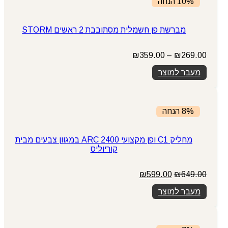
10% הנחה
מברשת פן חשמלית מסתובבת 2 ראשים STORM
טווח
₪
359.00
–
₪
269.00
מחירים:
מעבר למוצר
עד
8% הנחה
מחליק C1 ופן מקצועי ARC 2400 במגוון צבעים מבית
קוריוליס
המחיר
המחיר
₪
599.00
₪
649.00
המקורי
הנוכחי
מעבר למוצר
היה:
הוא:
₪599.00.
₪649.00.