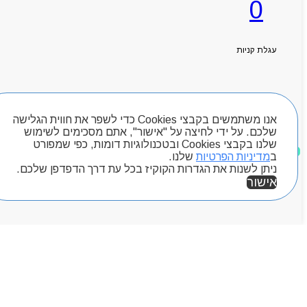
0
ראשי
אודותניו
קטלוג מוצרים
עגלת קניות
המגזין
יצירת קשר
מותגים
חיפוש מוצרים
Byou
אנו משתמשים בקבצי Cookies כדי לשפר את חווית הגלישה
שלכם. על ידי לחיצה על "אישור", אתם מסכימים לשימוש
שלנו בקבצי Cookies ובטכנולוגיות דומות, כפי שמפורט
מוצרים שאהבתי
ב
מדיניות הפרטיות
שלנו.
ניתן לשנות את הגדרות הקוקיז בכל עת דרך הדפדפן שלכם.
אישור
אזור אישי