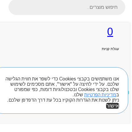
Products
search
0
ראשי
אודותניו
קטלוג מוצרים
עגלת קניות
המגזין
יצירת קשר
מותגים
חיפוש מוצרים
Byou
אנו משתמשים בקבצי Cookies כדי לשפר את חווית הגלישה
שלכם. על ידי לחיצה על "אישור", אתם מסכימים לשימוש
שלנו בקבצי Cookies ובטכנולוגיות דומות, כפי שמפורט
מוצרים שאהבתי
ב
מדיניות הפרטיות
שלנו.
ניתן לשנות את הגדרות הקוקיז בכל עת דרך הדפדפן שלכם.
אישור
אזור אישי