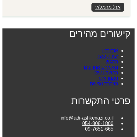
המקורי
הנוכחי
אזל מהמלאי
היה:
הוא:
₪690.00.
₪748.00.
קישורים מהירים
אודותניו
יצירת קשר
המגזין
מאמרים אחרונים
החשבון שלי
תקנון אתר
הצהרת נגישות
פרטי התקשרות
info@adi-ashkenazi.co.il
054-808-1800
09-7651-665