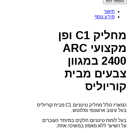
הוספה לסל
מחליק
C1
תיאור
ופן
מידע נוסף
מקצועי
ARC
2400
מחליק C1 ופן
במגוון
צבעים
מקצועי ARC
מבית
קוריוליס
2400 במגוון
צבעים מבית
קוריוליס
המארז כולל מחליק טיטניום C1 מבית קוריוליס
בעל עיצוב ארגונומי ומלוטש.
בעל לוחות טיטניום חלקים במיוחד העוברים
על השיער ללא מאמץ במשיכה אחת.