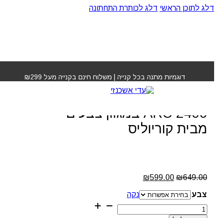
דלג לתוכן הראשי
דלג לכותרת התחתונה
עמוד הבית
»
חנות
»
מחליק C1 ופן מקצועי ARC 2400 במגוון
צבעים מבית קוריוליס
דוגמיות מתנה בכל קנייה | משלוח חינם בקנייה מעל ₪299
מחליק C1 ופן מקצועי
ARC 2400 במגוון צבעים
מבית קוריוליס
המחיר
המחיר
₪
599.00
₪
649.00
המקורי
הנוכחי
צבע
היה:
הוא:
נקה
₪599.00.
₪649.00.
כמות
של