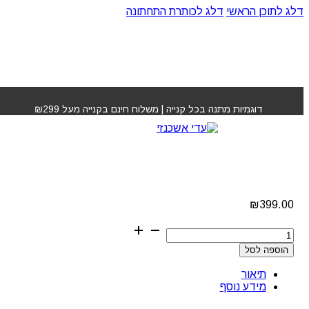
דלג לתוכן הראשי
דלג לכותרת התחתונה
עמוד הבית
»
חנות
»
מכונת תספורת טרימר נטענת בייבי לייס
דוגמיות מתנה בכל קנייה | משלוח חינם בקנייה מעל ₪299
מכונת תספורת טרימר
נטענת בייבי לייס
₪
399.00
כמות
של
הוספה לסל
מכונת
תספורת
תיאור
טרימר
מידע נוסף
נטענת
בייבי