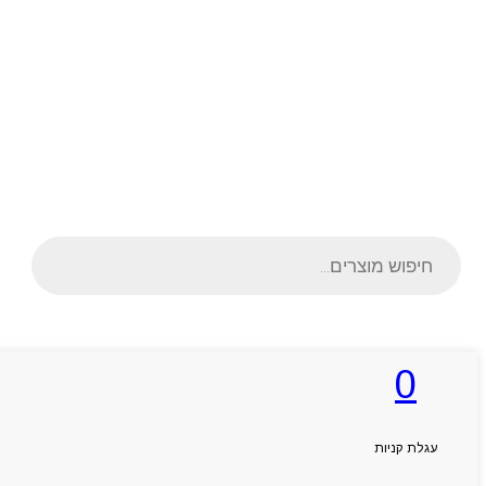
Products
search
0
ראשי
אודותניו
קטלוג מוצרים
המגזין
עגלת קניות
יצירת קשר
מותגים