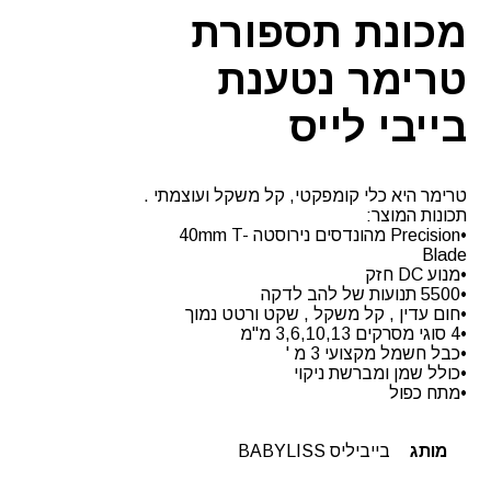
לייס
מכונת תספורת
טרימר נטענת
בייבי לייס
טרימר היא כלי קומפקטי, קל משקל ועוצמתי .
תכונות המוצר:
•Precision מהונדסים נירוסטה 40mm T-
Blade
•מנוע DC חזק
•5500 תנועות של להב לדקה
•חום עדין , קל משקל , שקט ורטט נמוך
•4 סוגי מסרקים 3,6,10,13 מ"מ
•כבל חשמל מקצועי 3 מ '
•כולל שמן ומברשת ניקוי
•מתח כפול
מותג
בייביליס BABYLISS