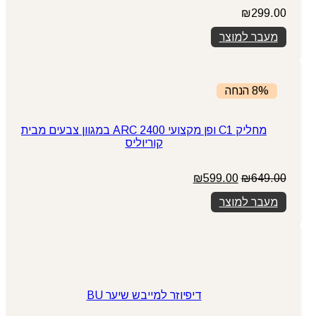
₪
299.00
מעבר למוצר
8% הנחה
מחליק C1 ופן מקצועי ARC 2400 במגוון צבעים מבית
קוריוליס
המחיר
המחיר
₪
599.00
₪
649.00
המקורי
הנוכחי
מעבר למוצר
היה:
הוא:
₪599.00.
₪649.00.
דיפיוזר למייבש שיער BU