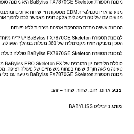
מכונת תספורת BaByliss FX7870GE Skeleton היא מכונה סופר עמידה עם DLC וציפוי טיטניום עמיד של סכינים.
מנוע פרארי וטכנולוגיית EDM מספקות חיי
מנועים עם שליטה דיגיטלית אלקטרונית מאפשר לכם להפוך אותם 
המכונה עשויה מתכת המספקת אמינות מירבית ללא פשרות.
למכונת תספורת eton
הסכין מעניקה זווית מקסימלית של 360 מעלות במהלך הפעולה.
למכונת תספורת BaByliss FX7870GE Skeleton סוללה בעלת קיבולת גבוהה במיוחד.
סולל
טעינה מלאה תוך 3 שעות בפחות משעתיים של פעולה רציפה. מטען אוניברסלי וקל במיוחד, אפשרות להטעין את המכונה 110 וולט ו- 230 וולט.
מכונת תספורת BaByliss FX7870GE Skeleton מגיעה עם כלי מיוחד להתאמת בלוק הסכינים, מברג, מברשת לניקוי, שמן ותיעוד נלווה.
צבע
אדום, זהב, שחור, שחור – זהב
מותג
בייביליס BABYLISS