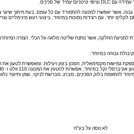
 שירות ארוכים ומומנט גבוה, אשר יאפשרו למכונה להתמודד עם כל עומס, בעת חיתוך 
לקלים יותר, עם רעידות נמוכות במיוחד, ביצועי רעש מינימליים וצר
BaByliss FX7870GE Skel יש ידית מיוחדת למניעת החלקה, אשר נותנת שליטה מלאה על הכלי. הצ
ת הליתיום-יון המובנית של BaByliss PRO Skeleton FX מספקת גמישות מקסימאלית, חסכון בזמן ויעילות, ו
לא נוסה על בע"ח