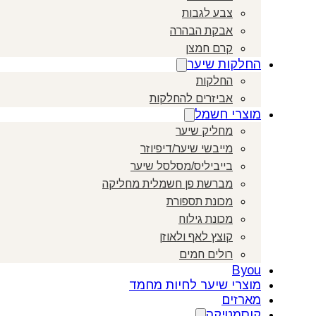
צבע לגבות
אבקת הבהרה
קרם חמצן
החלקות שיער
החלקות
אביזרים להחלקות
מוצרי חשמל
מחליק שיער
מייבשי שיער/דיפיוזר
בייביליס/מסלסל שיער
מברשת פן חשמלית מחליקה
מכונת תספורת
מכונת גילוח
קוצץ לאף ולאוזן
רולים חמים
Byou
מוצרי שיער לחיות מחמד
מארזים
קוסמטיקה