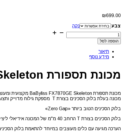
₪
699.00
צבע
נקה
כמות
של
הוספה לסל
מכונת
תספורת
תיאור
FX7870GE
מידע נוסף
Skeleton
בייבי
לייס
מכונת תספורת FX7870GE Skeleton בייבי לייס
מכונת תספורת BaByliss FX7870GE Skeleton מקצועית ומעוצבת עם דגש על דיוק מוחלט בעבודה.
מכונה בעלת בלוק הסכינים בצורת T מספקת גילוח מדוייק ותצוגה מלאה של 360 מעלות, ללא קשר למיקום או זווית.
בלוק הסכינים הטוב ביותר «Zero Gap»
בלוק הסכינים בצורת T הרוחב 40 מ"מ של המכונה אידיאלי ליצירת קו קצה מדויק על הצוואר, הזקן, צנרת סביב האוזניים וביצוע קעקוע שיער מורכב.
הערכה מגיעה עם כלים מעוצבים במיוחד להתאמת בלוק הסכינים,