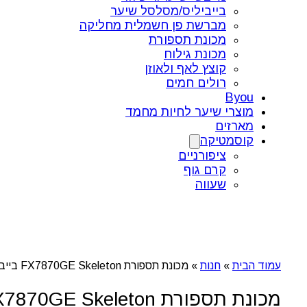
בייביליס/מסלסל שיער
מברשת פן חשמלית מחליקה
מכונת תספורת
מכונת גילוח
קוצץ לאף ולאוזן
רולים חמים
Byou
מוצרי שיער לחיות מחמד
מארזים
קוסמטיקה
ציפורניים
קרם גוף
שעווה
עמוד הבית
»
חנות
»
מכונת תספורת FX7870GE Skeleton בייבי לייס
מכונת תספורת FX7870GE Skeleton בייבי לייס