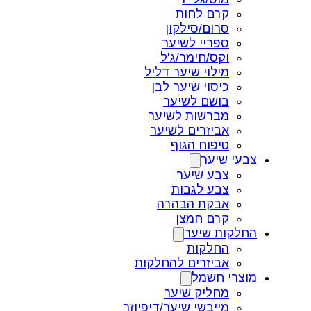
קרם לחות
סרום/סילקון
ספריי לשיער
וקס/חימר/ג'ל
מילוי שיער דליל
כיסוי שיער לבן
בושם לשיער
מברשות לשיער
אביזרים לשיער
טיפוח הגוף
צבעי שיער
צבע שיער
צבע לגבות
אבקת הבהרה
קרם חמצן
החלקות שיער
החלקות
אביזרים להחלקות
מוצרי חשמל
מחליק שיער
מייבשי שיער/דיפיוזר