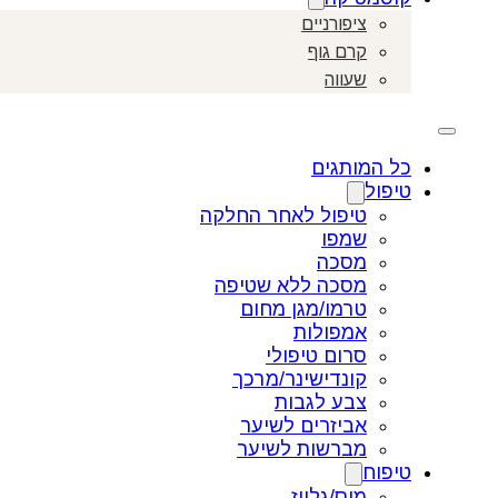
ציפורניים
קרם גוף
שעווה
כל המותגים
טיפול
טיפול לאחר החלקה
שמפו
מסכה
מסכה ללא שטיפה
טרמו/מגן מחום
אמפולות
סרום טיפולי
קונדישינר/מרכך
צבע לגבות
אביזרים לשיער
מברשות לשיער
טיפוח
מוס/גלייז