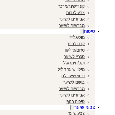
קונדישינר/מרכך
צבע לגבות
אביזרים לשיער
מברשות לשיער
טיפוח
מוס/גלייז
קרם לחות
סרום/סילקון
ספריי לשיער
וקס/חימר/ג'ל
מילוי שיער דליל
כיסוי שיער לבן
בושם לשיער
מברשות לשיער
אביזרים לשיער
טיפוח הגוף
צבעי שיער
צבע שיער