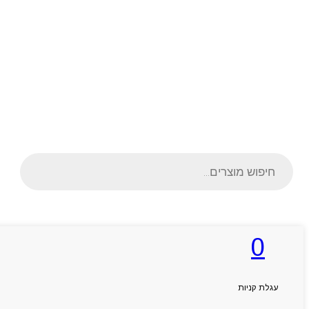
Products
search
0
ראשי
אודותניו
קטלוג מוצרים
המגזין
עגלת קניות
יצירת קשר
מותגים