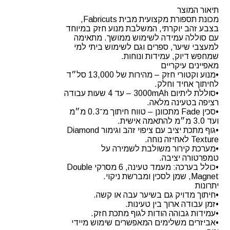
Slick
תיאור המוצר
FC-
מכונת תספורת מקצועית מבית Fabricuts,
110C
בצבע זהב יוקרתי, המשלבת מנוע חזק במיוחד
Gold
עם סוללה עמידה לשימוש ממושך. מתאימה
למעצבי שיער, ספרים וגם לשימוש ביתי למי
שמחפש דיוק, עמידות ונוחות.
מאפיינים עיקריים
•מנוע וקטורי חזק – מהירות של 13,000 סל״ד
לחיתוך אחיד וחלק.
•סוללת ליתיום 3000mAh – עד 4 שעות עבודה
רציפה בטעינה מלאה.
•סכין Fade מתכוונן – טווח חיתוך מ־0.3 מ״מ
ועד 3.0 מ״מ להתאמה אישית.
•גוף מתכת יציב עם ציפוי זהב וגימור Diamond
Texture לאחיזה נוחה.
•מערכת קירור משולבת לשמירה על
טמפרטורה יציבה.
•כולל בערכה: מעמד טעינה, 6 מסרקי Double
Magnet, שמן לסכין ומברשת ניקוי.
יתרונות
•חיתוך מדויק גם בשיער עבה או קשה.
•זמן עבודה ארוך בין טעינות.
•עמידות גבוהה הודות לגוף מתכת חזק.
•אביזרים משלימים המאפשרים שימוש מיידי