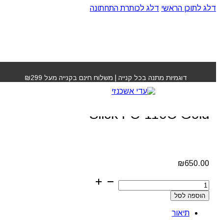
דלג לתוכן הראשי
דלג לכותרת התחתונה
עמוד הבית
»
חנות
»
מכונת תספורת Fabricuts Slick FC-
110C Gold
דוגמיות מתנה בכל קנייה | משלוח חינם בקנייה מעל ₪299
מכונת תספורת Fabricuts
Slick FC-110C Gold
₪
650.00
כמות
של
הוספה לסל
מכונת
תספורת
תיאור
Fabricuts