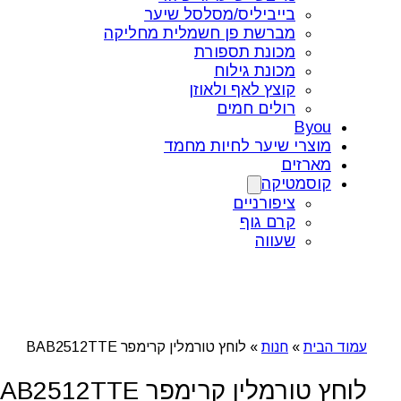
בייביליס/מסלסל שיער
מברשת פן חשמלית מחליקה
מכונת תספורת
מכונת גילוח
קוצץ לאף ולאוזן
רולים חמים
Byou
מוצרי שיער לחיות מחמד
מארזים
קוסמטיקה
ציפורניים
קרם גוף
שעווה
עמוד הבית
»
חנות
»
לוחץ טורמלין קרימפר BAB2512TTE
לוחץ טורמלין קרימפר BAB2512TTE