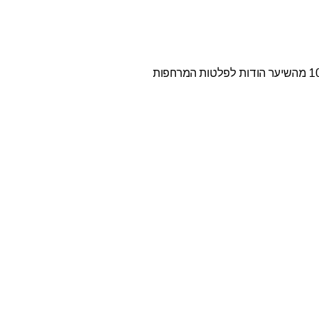
BAB2658EPCE מגהץ מחליק מסלסל היוצר תבנית מסולסלת להוספת נפח לשיער. מעניק עיצוב ומרקם לזמן ארוך בא במגע עם 100% מהשיער הודות לפלטות המרחפות