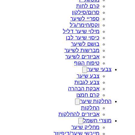
קרם לחות
סרום/סילקון
ספריי לשיער
וקס/חימר/ג'ל
מילוי שיער דליל
כיסוי שיער לבן
בושם לשיער
מברשות לשיער
אביזרים לשיער
טיפוח הגוף
צבעי שיער
צבע שיער
צבע לגבות
אבקת הבהרה
קרם חמצן
החלקות שיער
החלקות
אביזרים להחלקות
מוצרי חשמל
מחליק שיער
מייבשי שיער/דיפיוזר