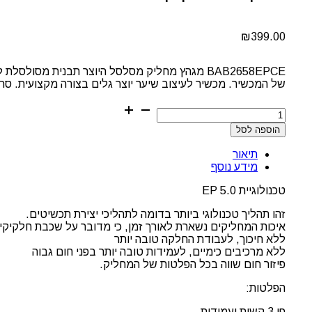
₪
399.00
של המכשיר. מכשיר לעיצוב שיער יוצר גלים בצורה מקצועית. סרטון הדגמה: e/415GOH2u-dI
כמות
של
הוספה לסל
לוחץ
טורמלין
תיאור
קרימפר
מידע נוסף
BAB2512TTE
טכנולוגיית EP 5.0
זהו תהליך טכנולוגי ביותר בדומה לתהליכי יצירת תכשיטים.
איכות המחליקים נשארת לאורך זמן, כי מדובר על שכבת חלקיקי
ללא חיכוך, לעבודת החלקה טובה יותר
ללא מרכיבים כימיים, לעמידות טובה יותר בפני חום גבוה
פיזור חום שווה בכל הפלטות של המחליק.
הפלטות:
פי 3 קשות ועמידות