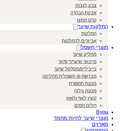
צבע לגבות
אבקת הבהרה
קרם חמצן
החלקות שיער
החלקות
אביזרים להחלקות
מוצרי חשמל
מחליק שיער
מייבשי שיער/דיפיוזר
בייביליס/מסלסל שיער
מברשת פן חשמלית מחליקה
מכונת תספורת
מכונת גילוח
קוצץ לאף ולאוזן
רולים חמים
Byou
מוצרי שיער לחיות מחמד
מארזים
קוסמטיקה