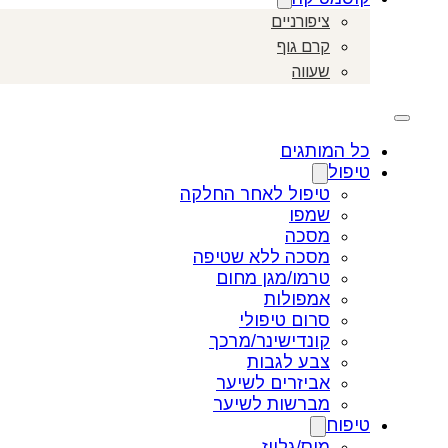
ציפורניים
קרם גוף
שעווה
כל המותגים
טיפול
טיפול לאחר החלקה
שמפו
מסכה
מסכה ללא שטיפה
טרמו/מגן מחום
אמפולות
סרום טיפולי
קונדישינר/מרכך
צבע לגבות
אביזרים לשיער
מברשות לשיער
טיפוח
מוס/גלייז