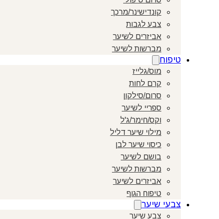
קונדישינר/מרכך
צבע לגבות
אביזרים לשיער
מברשות לשיער
טיפוח
מוס/גלייז
קרם לחות
סרום/סילקון
ספריי לשיער
וקס/חימר/ג'ל
מילוי שיער דליל
כיסוי שיער לבן
בושם לשיער
מברשות לשיער
אביזרים לשיער
טיפוח הגוף
צבעי שיער
צבע שיער