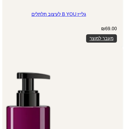
גלייז B YOU לעיצוב תלתלים
₪
69.00
מעבר למוצר