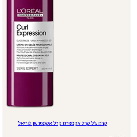
קרם ג'ל קרל אקספרט קרל אקספרשן לוריאל