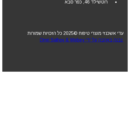
רוטשילד 46, כפר סבא
עדי אשכנזי מוצרי טיפוח ©2025 כל הזכויות שמורות
נבנה באהבה על ידי Omri Salhov & Webey