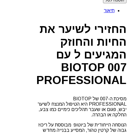
הוספה לסל
מסיכת
קרטין
תיאור
לשיקום
אינטנסיבי
007
​החזירי לשיער את
BIOTOP
PROFESSIONAL
החיות והחוזק
המגיעים ל עם
007 BIOTOP
PROFESSIONAL
​מסיכת ה-007 של BIOTOP
PROFESSIONAL היא הטיפול המנצח לשיער
יבש, פגום או שעבר תהליכים כימיים כמו צבע,
החלקה או הבהרה.
הנוסחה הייחודית של ביוטופ מבוססת על ריכוז
גבוה של קרטין טהור, המסייע בבנייה מחדש