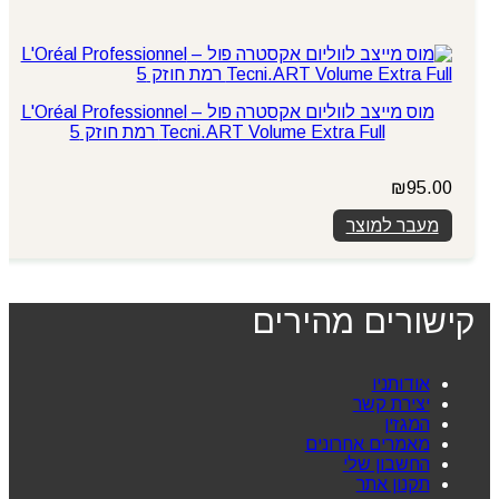
מוס מייצב לווליום אקסטרה פול – L'Oréal Professionnel
Tecni.ART Volume Extra Full רמת חוזק 5
₪
95.00
מעבר למוצר
קישורים מהירים
אודותניו
יצירת קשר
המגזין
מאמרים אחרונים
החשבון שלי
תקנון אתר