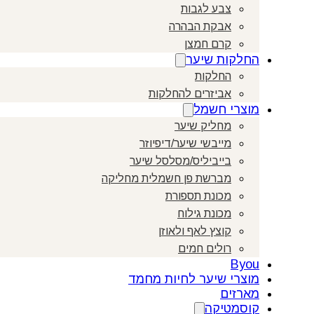
צבע לגבות
אבקת הבהרה
קרם חמצן
החלקות שיער
החלקות
אביזרים להחלקות
מוצרי חשמל
מחליק שיער
מייבשי שיער/דיפיוזר
בייביליס/מסלסל שיער
מברשת פן חשמלית מחליקה
מכונת תספורת
מכונת גילוח
קוצץ לאף ולאוזן
רולים חמים
Byou
מוצרי שיער לחיות מחמד
מארזים
קוסמטיקה