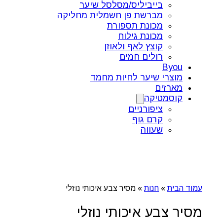
בייביליס/מסלסל שיער
מברשת פן חשמלית מחליקה
מכונת תספורת
מכונת גילוח
קוצץ לאף ולאוזן
רולים חמים
Byou
מוצרי שיער לחיות מחמד
מארזים
קוסמטיקה
ציפורניים
קרם גוף
שעווה
עמוד הבית
»
חנות
»
מסיר צבע איכותי נוזלי
מסיר צבע איכותי נוזלי