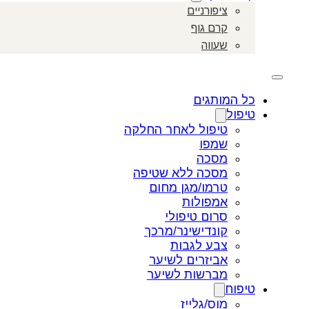
ציפורניים
קרם גוף
שעווה
כל המותגים
טיפול
טיפול לאחר החלקה
שמפו
מסכה
מסכה ללא שטיפה
טרמו/מגן מחום
אמפולות
סרום טיפולי
קונדישינר/מרכך
צבע לגבות
אביזרים לשיער
מברשות לשיער
טיפוח
מוס/גלייז