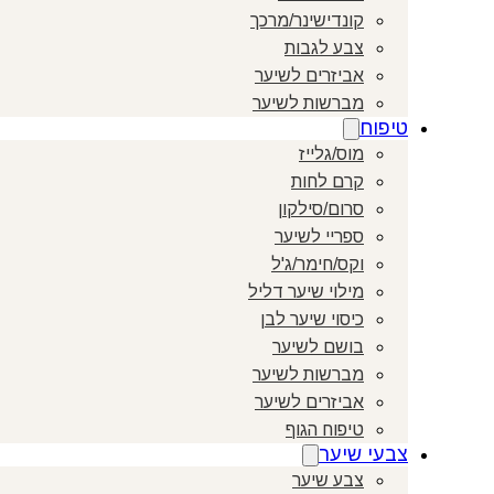
קונדישינר/מרכך
צבע לגבות
אביזרים לשיער
מברשות לשיער
טיפוח
מוס/גלייז
קרם לחות
סרום/סילקון
ספריי לשיער
וקס/חימר/ג'ל
מילוי שיער דליל
כיסוי שיער לבן
בושם לשיער
מברשות לשיער
אביזרים לשיער
טיפוח הגוף
צבעי שיער
צבע שיער