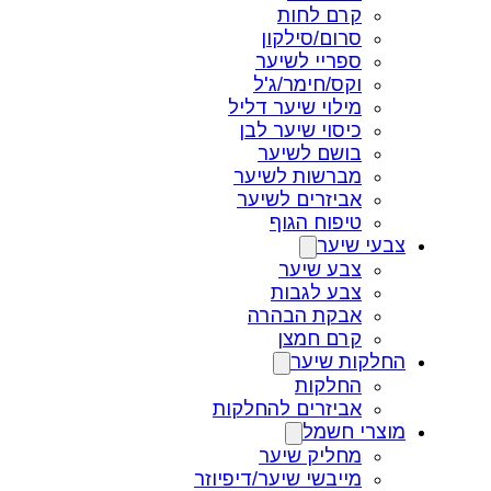
קרם לחות
סרום/סילקון
ספריי לשיער
וקס/חימר/ג'ל
מילוי שיער דליל
כיסוי שיער לבן
בושם לשיער
מברשות לשיער
אביזרים לשיער
טיפוח הגוף
צבעי שיער
צבע שיער
צבע לגבות
אבקת הבהרה
קרם חמצן
החלקות שיער
החלקות
אביזרים להחלקות
מוצרי חשמל
מחליק שיער
מייבשי שיער/דיפיוזר