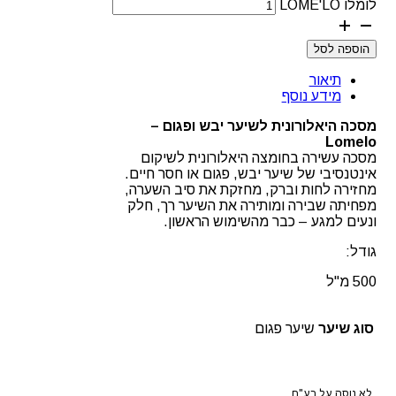
לומלו LOME'LO
הוספה לסל
תיאור
מידע נוסף
מסכה היאלורונית לשיער יבש ופגום –
Lomelo
מסכה עשירה בחומצה היאלורונית לשיקום
אינטנסיבי של שיער יבש, פגום או חסר חיים.
מחזירה לחות וברק, מחזקת את סיב השערה,
מפחיתה שבירה ומותירה את השיער רך, חלק
ונעים למגע – כבר מהשימוש הראשון.
גודל:
500 מ"ל
סוג שיער
שיער פגום
לא נוסה על בע"ח