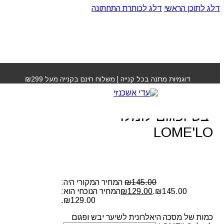
דלג לתוכן הראשי
דלג לכותרת התחתונה
עמוד הבית
»
חנות
»
מסכה היאלרונית לשיער יבש ופגום לומלו
LOME'LO
דוגמיות מתנה בכל קנייה | משלוח חינם בקנייה מעל ₪299
מסכה היאלרונית לשיער
יבש ופגום לומלו
LOME'LO
145.00
₪
המחיר המקורי היה:
₪145.00.
129.00
₪
המחיר הנוכחי הוא:
₪129.00.
כמות של מסכה היאלרונית לשיער יבש ופגום