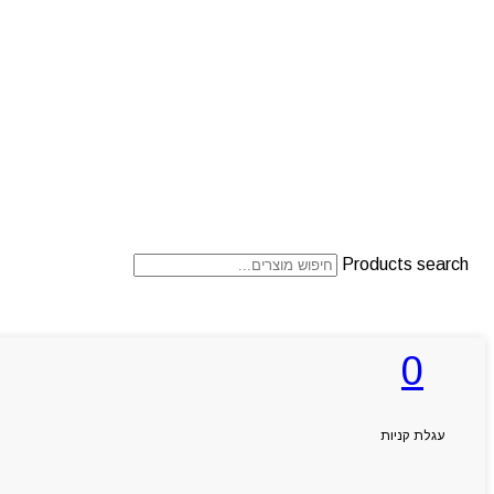
Products search
0
ראשי
אודותניו
קטלוג מוצרים
המגזין
עגלת קניות
יצירת קשר
מותגים